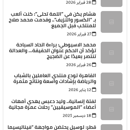
28 فبراير 2026
هشام يكن في ”اللمة تحلى”: كنت ألعب
بـ ”الكسور والنزيف”.. وقدمت محمد صلاح
للمنتخب قبل الجميع
27 فبراير 2026
محمد الاسيوطي: براءة اتحاد السباحة
تؤكد أن الحكم عنوان الحقيقة… والعدالة
تنتصر بعيدًا عن الضجيج
26 فبراير 2026
القاهرة تودع منتدي العاملين بالشباب
والرياضة بإشادات واسعة ونتائج مثمرة
12 يناير 2026
لفتة إنسانية.. وليد دعبس يهدي أمهات
أعضاء ”الموسيقيين” رحلات عمرة مجانية
18 ديسمبر 2025
قطر: لوسيل يحتضن مواجهة ”فيناليسيما