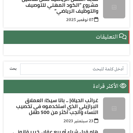
مشروع ”الكود المهني للتوصيف
والتوظيف الرياضي”
07 نوفمبر 2025
التعليقات
بحث
الأكثر قراءة
غرائب الحياة| .. باتا سيكا: العملاق
البرازيلي الذي استخدموه في تخصيب
النساء وأنجب أكثر من 500 طفل
23 سبتمتبر 2023
هام قبل شراء أو بيع عقار.. خبير قانوني