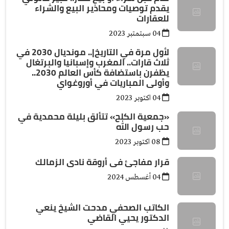
يقدم توصيات ومحاذير البيع والشراء
للعقارات
04 سبتمتبر 2023
لأول مرة في التاريخ|.. مونديال 2030 في
ثلاث قارات.. المغرب وإسبانيا والبرتغال
يظفرن باستضافة كأس العالم 2030..
وأولى المباريات في أوروغواي
04 اكتوبر 2023
«جمعية الكلح» تتألق بليلة محمدية في
حب رسول الله
08 اكتوبر 2023
قرار مفاجئ فى أروقة نادى الزمالك
04 أغسطس 2024
الكاتب الصحفي مدحت الشيخ ينعي
الدكتور يحيي القاضي