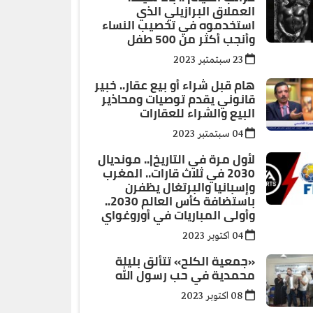
العملاق البرازيلي الذي
استخدموه في تخصيب النساء
وأنجب أكثر من 500 طفل
23 سبتمتبر 2023
هام قبل شراء أو بيع عقار.. خبير
قانوني يقدم توصيات ومحاذير
البيع والشراء للعقارات
04 سبتمتبر 2023
لأول مرة في التاريخ|.. مونديال
2030 في ثلاث قارات.. المغرب
وإسبانيا والبرتغال يظفرن
باستضافة كأس العالم 2030..
وأولى المباريات في أوروغواي
04 اكتوبر 2023
«جمعية الكلح» تتألق بليلة
محمدية في حب رسول الله
08 اكتوبر 2023