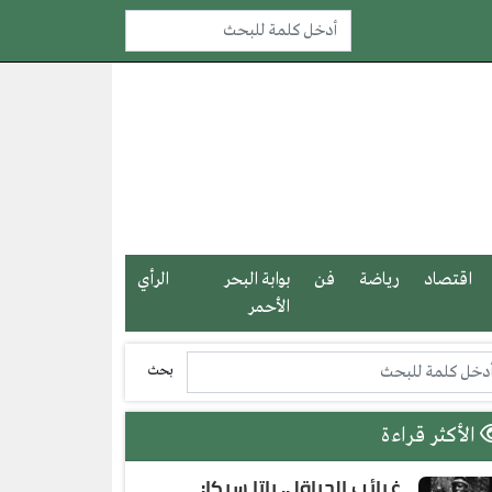
اقتصاد
رياضة
فن
بوابة البحر
الرأي
الأحمر
بحث
الأكثر قراءة
غرائب الحياة| .. باتا سيكا: