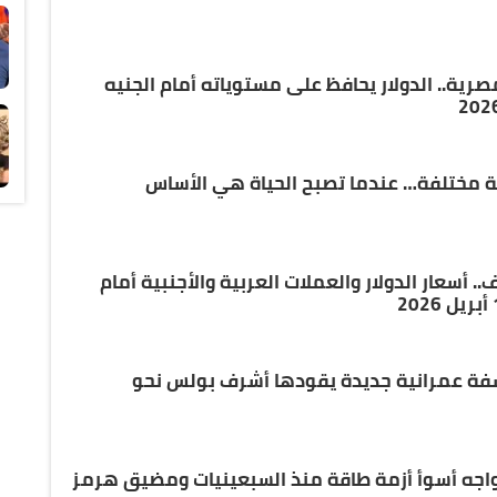
مصرية.. الدولار يحافظ على مستوياته أمام الجنيه
ة مختلفة… عندما تصبح الحياة هي الأساس
أسعار الدولار والعملات العربية والأجنبية أمام
Cornerstone Deve.. فلسفة عمرانية جديدة يقودها أشرف بولس نحو
يواجه أسوأ أزمة طاقة منذ السبعينيات ومضيق هرمز