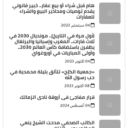
هام قبل شراء أو بيع عقار.. خبير قانوني
يقدم توصيات ومحاذير البيع والشراء
للعقارات
04 سبتمتبر 2023
لأول مرة في التاريخ|.. مونديال 2030 في
ثلاث قارات.. المغرب وإسبانيا والبرتغال
يظفرن باستضافة كأس العالم 2030..
وأولى المباريات في أوروغواي
04 اكتوبر 2023
«جمعية الكلح» تتألق بليلة محمدية في
حب رسول الله
08 اكتوبر 2023
قرار مفاجئ فى أروقة نادى الزمالك
04 أغسطس 2024
الكاتب الصحفي مدحت الشيخ ينعي