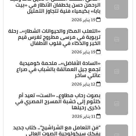
الرحمن حسن يخطفان الأنظار في «بيت
بابا» بكيمياء فنية تتجاوز التمثيل
19 يناير 2026
«التعلب المكار والحيوانات الشطار».. رحلة
تربوية في مرسى مطروح تغرس قيم
الخير والذكاء في قلوب الأطفال
19 يناير 2026
«السادة الأفاضل».. ملحمة كوميدية
تجمع جيل العمالقة بالشباب في صراع
عائلي ساخر
12 يناير 2026
بصوت رحاب مطاوع.. «الست» تعيد أم
كلثوم إلى خشبة المسرح المصري في
ذكرى رحيلها
11 يناير 2026
”فن التعامل مع الشراشيح”.. كتاب جديد
يفكك سيكولوجية الصوت العالي