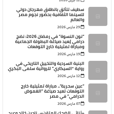
12 ابريل 2026
سطيف تتألق بانطلاق مهرجان دولي
للسينما الثقافية بحضور نجوم مصر
والعالم
29 مارس 2026
”نون النسوة” في رمضان 2026: نضج
درامي يُعيد صياغة البطولة الجماعية
ومباراة تمثيلية خارج التوقعات
19 مارس 2026
البنية السردية والتخييل التاريخي في
رواية “السيكاري” للروائية سلمى البكري
12 مارس 2026
”عين سحرية”.. مباراة تمثيلية خارج
التوقعات تعيد صياغة ”الغموض
الدرامي” في مصر
07 مارس 2026
«ثنائي الضحك المتقن».. نادين خالد وعبد