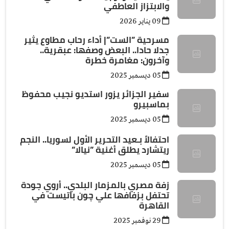
والابتزاز العاطفي
09 يناير 2026
مسرحية ”الست”| أداء رحاب مطاوع يثير
جدلا حادا.. البعض وصفها: عبقرية..
وآخرون: مغامرة خطرة
05 ديسمبر 2025
سفير الجزائر يزور استديو نجيب محفوظ
بماسبيرو
05 ديسمبر 2025
احتفالاً بـعيد التحرير الأول لسوريا.. النجم
ريتشارد يطلق أغنية ”نيالا”
05 ديسمبر 2025
زفة مصري بالمزمار البلدي.. أروي جودة
تحتفل بزفافها علي چون باتيست في
القاهرة
29 نوفمبر 2025