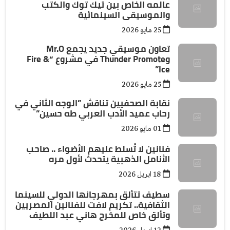
عالمه الخاص بين تيك توك والكتب
والموسيقى السينمائية
25 مايو 2026
تعاون موسيقي جديد يجمع Mr.O
وThunder Promote في مشروع “Fire &
Ice”
25 مايو 2026
نقابة الصحفيين تناقش ”الوجه الثاني في
رحاب عميد الأدب العربي طه حسين”
01 مايو 2026
فنانين لا تُسلط عليهم الأضواء .. صاحب
الأنامل الذهبية يتحدث لأول مره
18 ابريل 2026
سطيف تتألق بمهرجانها الدولي للسينما
الثقافية.. تكريم لافت للفنانين المصريين
وتألق خاص للمخرج هاني عبد اللطيف