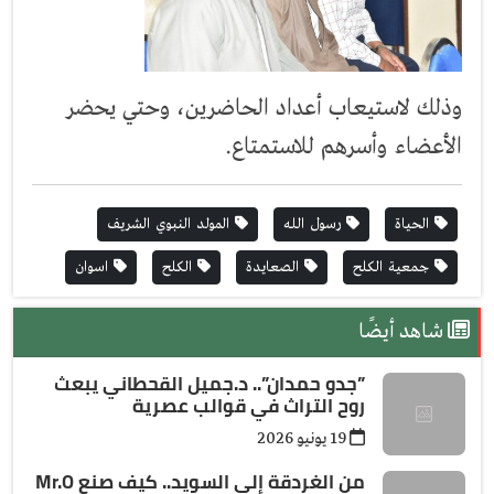
وذلك لاستيعاب أعداد الحاضرين، وحتي يحضر
الأعضاء وأسرهم للاستمتاع.
الحياة
رسول الله
المولد النبوي الشريف
جمعية الكلح
الصعايدة
الكلح
اسوان
شاهد أيضًا
”جدو حمدان”.. د.جميل القحطاني يبعث
روح التراث في قوالب عصرية
19 يونيو 2026
من الغردقة إلى السويد.. كيف صنع Mr.O