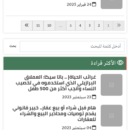
24 فبراير 2025
11
10
...
5
4
3
2
1
بحث
الأكثر قراءة
غرائب الحياة| .. باتا سيكا: العملاق
البرازيلي الذي استخدموه في تخصيب
النساء وأنجب أكثر من 500 طفل
23 سبتمتبر 2023
هام قبل شراء أو بيع عقار.. خبير قانوني
يقدم توصيات ومحاذير البيع والشراء
للعقارات
04 سبتمتبر 2023