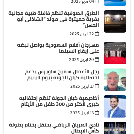
04 مايو 2025
الطرق الصوفية تنظم قافلة طبية مجانية
بقرية حميثرة في مولد ”الشاذلي أبو
الحسن”
22 ابريل 2025
مهرجان أفلام السعودية يواصل نبضه
على إيقاع السينما
20 ابريل 2025
رجل الأعمال سميح ساويرس يدعم
احتفالية كيان الجونة بيوم اليتيم
17 ابريل 2025
أكاديمية كيان الجونة تنظم إحتفاليه
كبرى لأكثر من 300 طفل من الأيتام
13 ابريل 2025
نادي العربان الرياضي يحتفل بختام بطولة
كأس الابطال