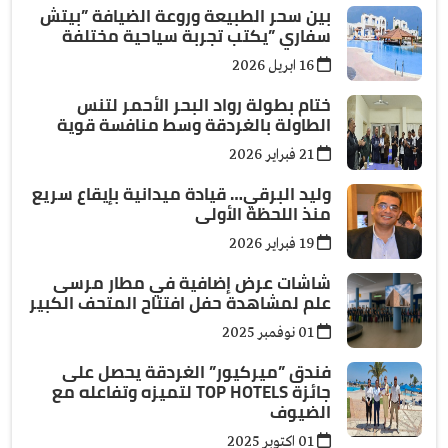
بين سحر الطبيعة وروعة الضيافة ”بيتش
سفاري ”يكتب تجربة سياحية مختلفة
16 ابريل 2026
ختام بطولة رواد البحر الأحمر لتنس
الطاولة بالغردقة وسط منافسة قوية
21 فبراير 2026
وليد البرقي… قيادة ميدانية بإيقاع سريع
منذ اللحظة الأولى
19 فبراير 2026
شاشات عرض إضافية في مطار مرسى
علم لمشاهدة حفل افتتاح المتحف الكبير
01 نوفمبر 2025
فندق ”ميركيور” الغردقة يحصل على
جائزة TOP HOTELS لتميزه وتفاعله مع
الضيوف
01 اكتوبر 2025