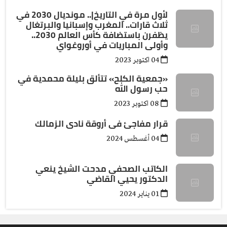
لأول مرة في التاريخ|.. مونديال 2030 في
ثلاث قارات.. المغرب وإسبانيا والبرتغال
يظفرن باستضافة كأس العالم 2030..
وأولى المباريات في أوروغواي
04 اكتوبر 2023
«جمعية الكلح» تتألق بليلة محمدية في
حب رسول الله
08 اكتوبر 2023
قرار مفاجئ فى أروقة نادى الزمالك
04 أغسطس 2024
الكاتب الصحفي مدحت الشيخ ينعي
الدكتور يحيي القاضي
01 يناير 2024