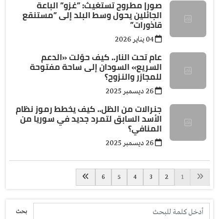
صور| مطروح تستغيث: ”غزو” الباعة
الجائلين يحول وسط البلد إلى ”مستنقع
قاذورات”
04 يناير 2026
عام تحت النار.. كيف حوّلت «الدعم
السريع» السودان إلى ساحة مفتوحة
للمجازر والنزوح؟
26 ديسمبر 2025
جنرالات من الظل.. كيف يخطط رموز نظام
الأسد السابق لتمرد جديد في سوريا من
المنافي؟
26 ديسمبر 2025
6
5
4
3
2
1
بحث