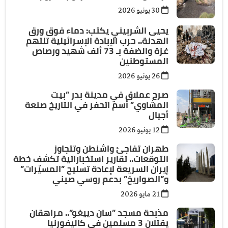
30 يونيو 2026
يحيى الشربيني يكتب: دماء فوق ورق
الهدنة.. حرب الإبادة الإسرائيلية تلتهم
غزة والضفة بـ 73 ألف شهيد ورصاص
المستوطنين
26 يونيو 2026
صرح عملاق في مدينة بدر ”بيت
المشاوي” أسم اتحفر في التاريخ صنعة
أجيال
12 يونيو 2026
طهران تفاجئ واشنطن وتتجاوز
التوقعات.. تقارير استخباراتية تكشف خطة
إيران السريعة لإعادة تسليح ”المسيّرات”
و”الصواريخ” بدعم روسي صيني
21 مايو 2026
مذبحة مسجد ”سان دييغو”.. مراهقان
يقتلان 3 مسلمين في كاليفورنيا