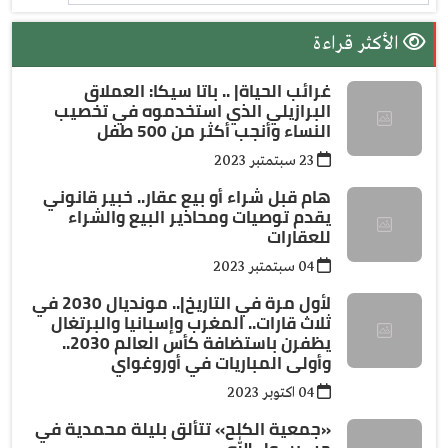
الأكثر قراءة
غرائب الحياة| .. باتا سيكا: العملاق
البرازيلي الذي استخدموه في تخصيب
النساء وأنجب أكثر من 500 طفل
23 سبتمتبر 2023
هام قبل شراء أو بيع عقار.. خبير قانوني
يقدم توصيات ومحاذير البيع والشراء
للعقارات
04 سبتمتبر 2023
لأول مرة في التاريخ|.. مونديال 2030 في
ثلاث قارات.. المغرب وإسبانيا والبرتغال
يظفرن باستضافة كأس العالم 2030..
وأولى المباريات في أوروغواي
04 اكتوبر 2023
«جمعية الكلح» تتألق بليلة محمدية في