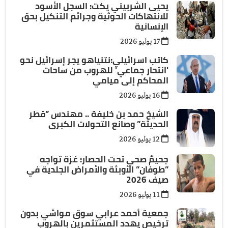
يحيى الشربيني يكت: السجل الأسود
للانتهاكات الحوثية وجرائم التنكيل بحق
الإنسانية
17 يوليو 2026
كاتب اسرائيلي:نتنياهو يجر إسرائيل نحو
'انتحار جماعي' للهروب من ساحات
المحاكم إلى ميامي
16 يوليو 2026
الشيخ حمد بن خليفة .. مهندس ”قطر
الحديثة” وصانع التحولات الكبرى
12 يوليو 2026
جحيمٌ صحي تحت الحصار: غزة تواجه
”طوفان” الأوبئة والأمراض الجلدية في
صيف 2026
11 يوليو 2026
جمعية أحمد عرابي سوق مواشي بدون
ترخيص يهدد المستثمرين بالهروب