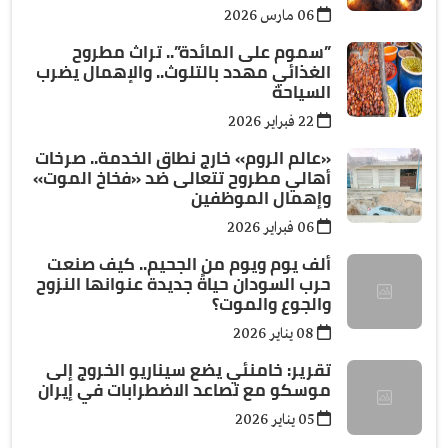
06 مارس 2026
”سموم على المائدة”.. تراث مطروح
الغذائي مهدد بالتلوث.. والإهمال يضرب
السياحة
22 فبراير 2026
«عالم الروم» خارج نطاق الخدمة.. صرخات
أهالي مطروح تتعالى ضد «فخاخ الموت»
وإهمال الموظفين
06 فبراير 2026
ألف يوم ويوم من الجحيم.. كيف صنعت
حرب السودان حياةً جديدة عنوانها النزوح
والجوع والموت؟
08 يناير 2026
تقرير: خامنئي يضع سيناريو الخروج إلى
موسكو مع تصاعد الاضطرابات في إيران
05 يناير 2026