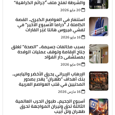
والشرطة تفتح ملف ”جرائم الكراهية”
20 مايو 2026
استنفار في العواصم الكبرى.. القصة
الكاملة لـ ”دراما الأسبوع الأخير” في
تفشي فيروس هانتا عَبْر القارات
16 مايو 2026
بسبب مخالفات جسيمة.. ”الصحة” تغلق
جناح الإقامة وتوقف عمليات الولادة
بمستشفى دار الفؤاد
04 مايو 2026
الإرهاب الإيراني يحرق الأخضر واليابس..
بنك أهداف ”طهران” يغدر بصدور
المدنيين في قلب العواصم العربية
16 مارس 2026
أسبوع الجحيم.. طبول الحرب العالمية
الثالثة تدق ونيران المواجهة تحرق
طهران وتل أبيب