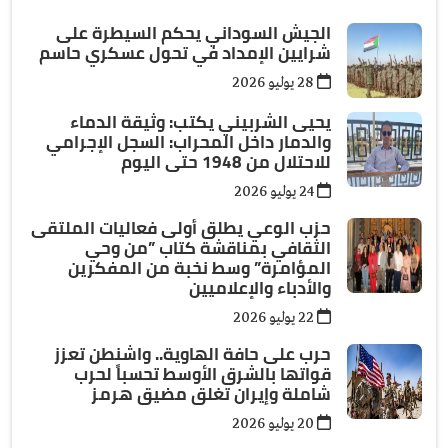
الجيش السوداني يحكم السيطرة على
شرايين الإمداد في تحول عسكري حاسم
28 يوليو 2026
يحيى الشربيني يكتب: وثيقة الدماء
والدمار داخل المحراب: السجل الإجرامي
للاحتلال من 1948 حتى اليوم
24 يوليو 2026
حزب الوعي يطلق أولى فعاليات الملتقى
الثقافي بمناقشة كتاب ”من وحي
المؤامرة” وسط نخبة من المفكرين
والأدباء والإعلاميين
22 يوليو 2026
حرب على حافة الهاوية.. واشنطن تعزز
قواتها بالشرق الأوسط تحسباً لحرب
شاملة وإيران تغلق مضيق هرمز
20 يوليو 2026