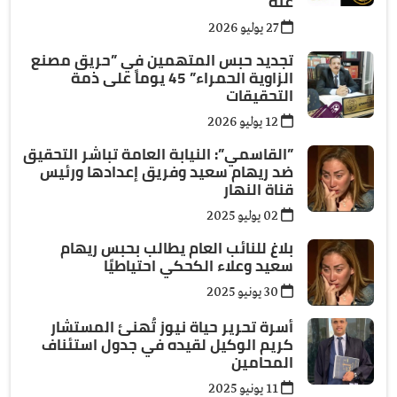
عنه
27 يوليو 2026
تجديد حبس المتهمين في ”حريق مصنع
الزاوية الحمراء” 45 يوماً على ذمة
التحقيقات
12 يوليو 2026
”القاسمي”: النيابة العامة تباشر التحقيق
ضد ريهام سعيد وفريق إعدادها ورئيس
قناة النهار
02 يوليو 2025
بلاغ للنائب العام يطالب بحبس ريهام
سعيد وعلاء الكحكي احتياطيًا
30 يونيو 2025
أسرة تحرير حياة نيوز تُهنئ المستشار
كريم الوكيل لقيده في جدول استئناف
المحامين
11 يونيو 2025