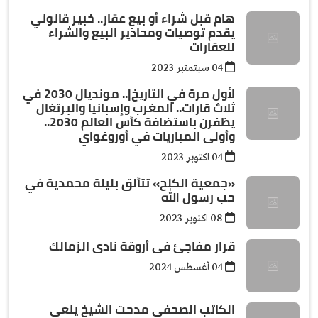
هام قبل شراء أو بيع عقار.. خبير قانوني
يقدم توصيات ومحاذير البيع والشراء
للعقارات
04 سبتمتبر 2023
لأول مرة في التاريخ|.. مونديال 2030 في
ثلاث قارات.. المغرب وإسبانيا والبرتغال
يظفرن باستضافة كأس العالم 2030..
وأولى المباريات في أوروغواي
04 اكتوبر 2023
«جمعية الكلح» تتألق بليلة محمدية في
حب رسول الله
08 اكتوبر 2023
قرار مفاجئ فى أروقة نادى الزمالك
04 أغسطس 2024
الكاتب الصحفي مدحت الشيخ ينعي