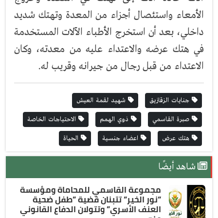
الأمعاء واستئصال أجزاء من المعدة وتهتك شديد
داخلي، بعد أن استخرج الأطباء الآلات المستخدمة
في هتك عرضه والاعتداء عليه من معدته، وكان
الاعتداء من قبل رجال من جيرانه وقريب له.
جنايات الزقازيق
شهيد لقمة العيش
صبرة القاسمي
ذوي الهمم
الاحتياجات الخاصة
هتك عرض
اعضاء جنسية
الحياة
شاهد أيضًا
مجموعة القاسمي للمحاماة ومؤسسة
”نور الخير” تتبنان قضية ”طفل ضحية
العنف الأسري” وتتولان الدفاع القانوني