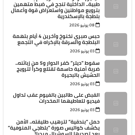
طبية.. الداخلية تنجح في ضبط متهمين
بترويع مواطنين واستعراض قوة وأعمال
بلطجة بالإسكندرية
08 يونيو 2026
حبس صبري نخنوخ وآخرين 4 أيام بتهمة
البلطجة والسرقة بالإكراه في التجمع
03 يونيو 2026
سقوط ”ديلر” كفر الدوار و5 من زبائنه..
ضربة أمنية حاسمة تقتلع وكراً لترويج
الحشيش بالبحيرة
03 يونيو 2026
القبض على طالبين بالفيوم عقب تداول
فيديو لتعاطيهما المخدرات
03 يونيو 2026
حمل ”بندقية” لترهيب طليقته.. الأمن
يكشف كواليس صورة ”بلطجي المنوفية”
بعد تصدرها السوشيال ميديا!