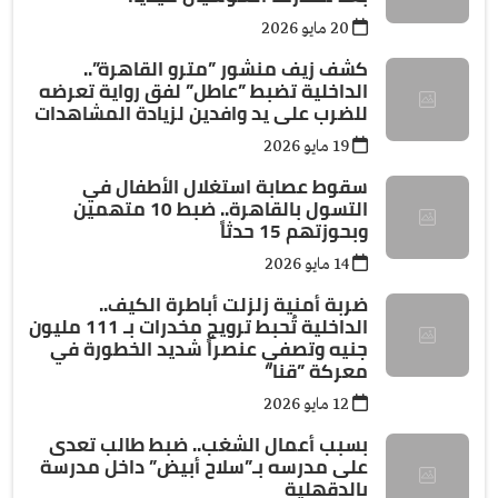
20 مايو 2026
كشف زيف منشور ”مترو القاهرة”..
الداخلية تضبط ”عاطل” لفق رواية تعرضه
للضرب على يد وافدين لزيادة المشاهدات
19 مايو 2026
سقوط عصابة استغلال الأطفال في
التسول بالقاهرة.. ضبط 10 متهمين
وبحوزتهم 15 حدثاً
14 مايو 2026
ضربة أمنية زلزلت أباطرة الكيف..
الداخلية تُحبط ترويج مخدرات بـ 111 مليون
جنيه وتصفي عنصراً شديد الخطورة في
معركة ”قنا”
12 مايو 2026
بسبب أعمال الشغب.. ضبط طالب تعدى
على مدرسه بـ”سلاح أبيض” داخل مدرسة
بالدقهلية