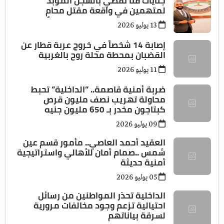
جنايات قنا تقضي بالسجن المؤبد
لمتهمين في واقعة مقتل محامٍ
13 يوليو 2026
إصابة 14 شخصاً في خروج عربة قطار عن
القضبان بمحطة محلة روح بالغربية
11 يوليو 2026
ضربة أمنية قاصمة.. ”الداخلية” تحبط
محاولة تهريب نصف مليون قرص
كبتاجون مخدر بـ 650 مليون جنيه
09 يوليو 2026
العقيد أحمد العاصي.. مأمور قسم عين
شمس ..صمام أمان للأهالي واستراتيجية
أمنية حديثة
05 يوليو 2026
الداخلية تحذر المواطنين من رسائل
احتيالية تزعم وجود مخالفات مرورية
لسرقة بياناتهم