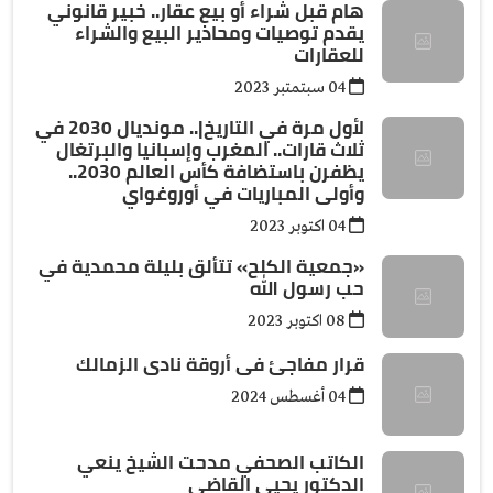
هام قبل شراء أو بيع عقار.. خبير قانوني
يقدم توصيات ومحاذير البيع والشراء
للعقارات
04 سبتمتبر 2023
لأول مرة في التاريخ|.. مونديال 2030 في
ثلاث قارات.. المغرب وإسبانيا والبرتغال
يظفرن باستضافة كأس العالم 2030..
وأولى المباريات في أوروغواي
04 اكتوبر 2023
«جمعية الكلح» تتألق بليلة محمدية في
حب رسول الله
08 اكتوبر 2023
قرار مفاجئ فى أروقة نادى الزمالك
04 أغسطس 2024
الكاتب الصحفي مدحت الشيخ ينعي
الدكتور يحيي القاضي