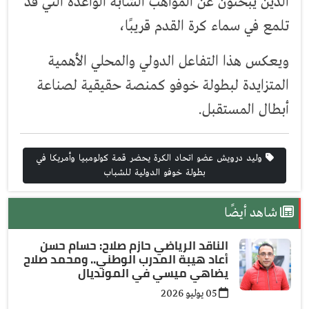
الذين يبحثون عن المواهب الشابة الواعدة التي قد
تلمع في سماء كرة القدم قريبًا،
ويعكس هذا التفاعل الدولي والمحلي الأهمية
المتزايدة لبطولة خوفو كمنصة حقيقية لصناعة
أبطال المستقبل.
وليد درويش عضو اتحاد الكرة يحضر قمة كولومبيا وأمريكا في
بطولة خوفو الدولية للشباب
شاهد أيضًا
الناقد الرياضي حازم صلاح: حسام حسن
أعاد هيبة المدرب الوطني.. ومحمد صلاح
يضاهي ميسي في المونديال
05 يوليو 2026