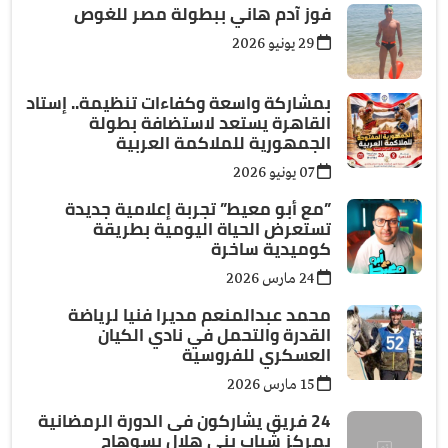
فوز آدم هاني ببطولة مصر للغوص
29 يونيو 2026
بمشاركة واسعة وكفاءات تنظيمة.. إستاد
القاهرة يستعد لاستضافة بطولة
الجمهورية للملاكمة العربية
07 يونيو 2026
”مع أبو معيط” تجربة إعلامية جديدة
تستعرض الحياة اليومية بطريقة
كوميدية ساخرة
24 مارس 2026
محمد عبدالمنعم مديرا فنيا لرياضة
القدرة والتحمل في نادي الكيان
العسكري للفروسية
15 مارس 2026
24 فريق يشاركون فى الدورة الرمضانية
بمركز شباب بنى هلال بسوهاج