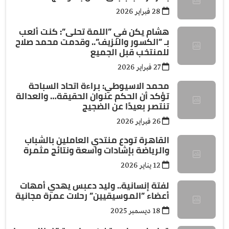
28 فبراير 2026
هشام يكن في ”اللمة تحلى”: كنت ألعب
بـ ”الكسور والنزيف”.. وقدمت محمد صلاح
للمنتخب قبل الجميع
27 فبراير 2026
محمد الاسيوطي: براءة اتحاد السباحة
تؤكد أن الحكم عنوان الحقيقة… والعدالة
تنتصر بعيدًا عن الضجيج
26 فبراير 2026
القاهرة تودع منتدي العاملين بالشباب
والرياضة بإشادات واسعة ونتائج مثمرة
12 يناير 2026
لفتة إنسانية.. وليد دعبس يهدي أمهات
أعضاء ”الموسيقيين” رحلات عمرة مجانية
18 ديسمبر 2025