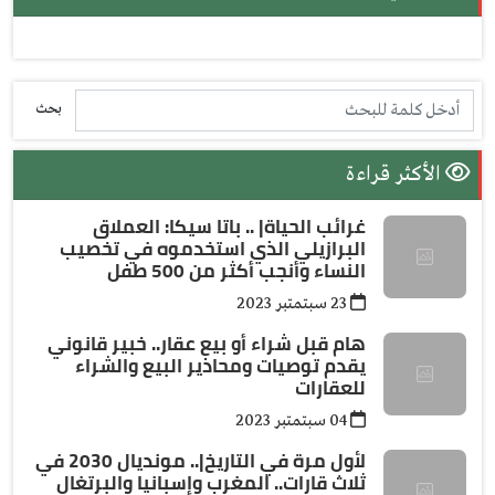
بحث
الأكثر قراءة
غرائب الحياة| .. باتا سيكا: العملاق
البرازيلي الذي استخدموه في تخصيب
النساء وأنجب أكثر من 500 طفل
23 سبتمتبر 2023
هام قبل شراء أو بيع عقار.. خبير قانوني
يقدم توصيات ومحاذير البيع والشراء
للعقارات
04 سبتمتبر 2023
لأول مرة في التاريخ|.. مونديال 2030 في
ثلاث قارات.. المغرب وإسبانيا والبرتغال