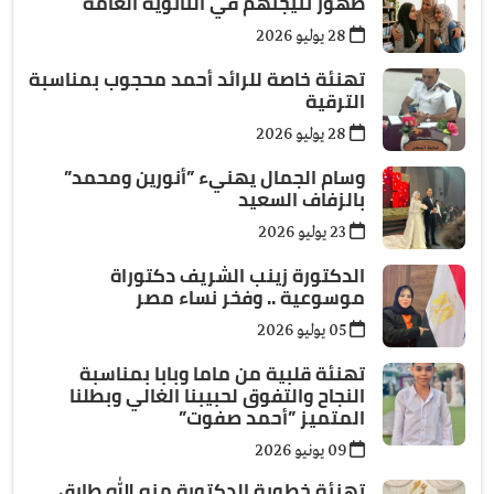
ظهور نتيجتهم في الثانوية العامة
28 يوليو 2026
تهنئة خاصة للرائد أحمد محجوب بمناسبة
الترقية
28 يوليو 2026
وسام الجمال يهنيء ”أنورين ومحمد”
بالزفاف السعيد
23 يوليو 2026
الدكتورة زينب الشريف دكتوراة
موسوعية .. وفخر نساء مصر
05 يوليو 2026
تهنئة قلبية من ماما وبابا بمناسبة
النجاح والتفوق لحبيبنا الغالي وبطلنا
المتميز ”أحمد صفوت”
09 يونيو 2026
تهنئة خطوبة الدكتورة منه الله طارق