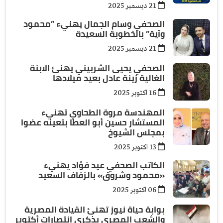
21 ديسمبر 2025
الصحفي وسام الجمال يهنيء ”محمود
وآية” بالخطوبة السعيدة
21 ديسمبر 2025
الصحفي يحيى الشربيني يهنئ الابنة
الغالية زينة عادل بعيد ميلادها
16 اكتوبر 2025
المهندسة مروة الطحاوي تهنيء
المستشار حسين أبو العطا بتعينه عضوا
بمجلس الشيوخ
13 اكتوبر 2025
الكاتب الصحفي عيد فؤاد يهنيء
«محمود وشروق» بالزفاف السعيد
06 اكتوبر 2025
بوابة حياة نيوز تهنئ القيادة المصرية
والشعب المصري بذكرى انتصارات أكتوبر