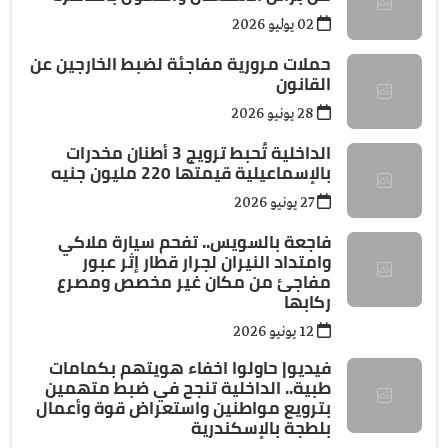
02 يوليو 2026
حملات مرورية مفاجئة لضبط الخارجين عن
القانون
28 يونيو 2026
الداخلية تُحبط ترويج 3 أطنان مخدرات
بالإسماعيلية قيمتها 220 مليون جنيه
27 يونيو 2026
فاجعة بالسويس.. تفحم سيارة ملاكي
وامتداد النيران لجرار قطار إثر عبور
مفاجئ من مكان غير مخصص ومصرع
ركابها
12 يونيو 2026
فيديو| حاولوا اخفاء هويتهم بكمامات
طبية.. الداخلية تنجح في ضبط متهمين
بترويع مواطنين واستعراض قوة وأعمال
بلطجة بالإسكندرية