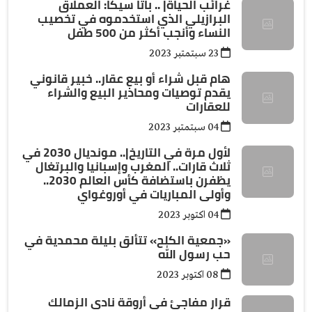
غرائب الحياة| .. باتا سيكا: العملاق
البرازيلي الذي استخدموه في تخصيب
النساء وأنجب أكثر من 500 طفل
23 سبتمتبر 2023
هام قبل شراء أو بيع عقار.. خبير قانوني
يقدم توصيات ومحاذير البيع والشراء
للعقارات
04 سبتمتبر 2023
لأول مرة في التاريخ|.. مونديال 2030 في
ثلاث قارات.. المغرب وإسبانيا والبرتغال
يظفرن باستضافة كأس العالم 2030..
وأولى المباريات في أوروغواي
04 اكتوبر 2023
«جمعية الكلح» تتألق بليلة محمدية في
حب رسول الله
08 اكتوبر 2023
قرار مفاجئ فى أروقة نادى الزمالك