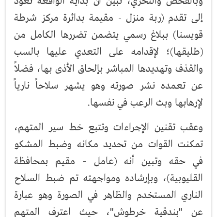
وبالفحص والتحري، تبين أن بداية الواقعة تعود
إلى تقدم (ربة منزل - مقيمة بدائرة مركز شرطة
قويسنا) ببلاغ رسمي يتضمن تضررها الكامل من
(طليقها)؛ لإقدامه على التعدي عليها بالسب
والقذف وتهديدها المباشر بإلحاق الأذى بها، فضلاً
عن تعمده نشر صورته وهو يشهر سلاحاً نارياً
لإرهابها وبث الرعب في نفسها.
وعقب تقنين الإجراءات وتتبع خط سير المتهم،
تمكنت القوات من تحديد مكانه وضبط المشكو
في حقه وتبين أنه (عامل – مقيم بمحافظة
القليوبية)، وبإرشاده ومواجهته تم ضبط السلاح
الناري المستخدم والظاهر في الصورة وهو عبارة
عن "بندقية خرطوش"، حيث اعترف المتهم