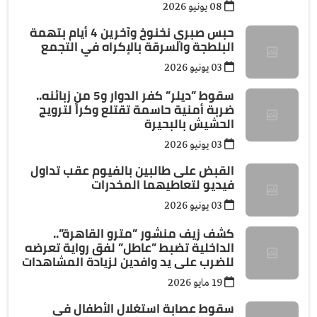
08 يونيو 2026
حبس صبري نخنوخ وآخرين 4 أيام بتهمة
البلطجة والسرقة بالإكراه في التجمع
03 يونيو 2026
سقوط ”ديلر” كفر الدوار و5 من زبائنه..
ضربة أمنية حاسمة تقتلع وكراً لترويج
الحشيش بالبحيرة
03 يونيو 2026
القبض على طالبين بالفيوم عقب تداول
فيديو لتعاطيهما المخدرات
03 يونيو 2026
كشف زيف منشور ”مترو القاهرة”..
الداخلية تضبط ”عاطل” لفق رواية تعرضه
للضرب على يد وافدين لزيادة المشاهدات
19 مايو 2026
سقوط عصابة استغلال الأطفال في