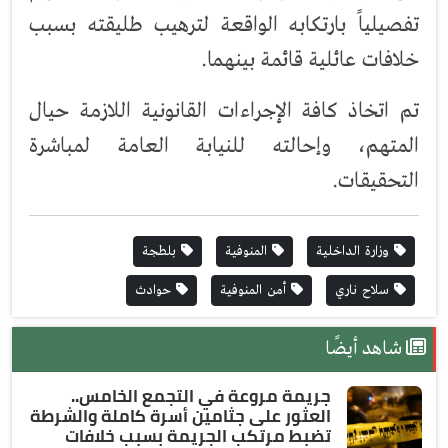
تفصيلياً بارتكابه الواقعة لترهيب طليقته بسبب
خلافات عائلية قائمة بينهما.
تم اتخاذ كافة الإجراءات القانونية اللازمة حيال
المتهم، وإحالته للنيابة العامة لمباشرة
التحقيقات.
وزارة الداخلية
المنوفية
بلطجة
سلاح ناري
أمن المنوفية
حوادث
شاهد أيضًا
جريمة مروعة في التجمع الخامس..
العثور على جثامين أسرة كاملة والشرطة
تضبط مرتكب الجريمة بسبب خلافات