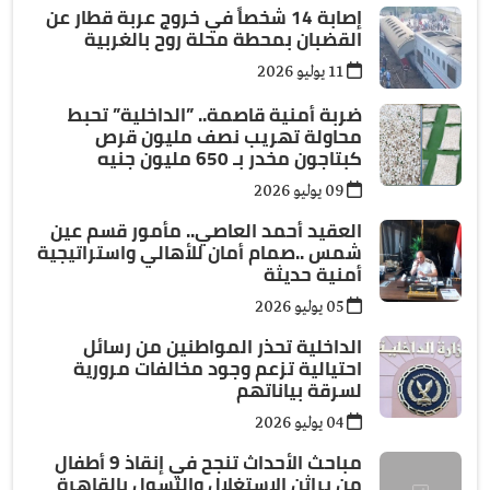
إصابة 14 شخصاً في خروج عربة قطار عن
القضبان بمحطة محلة روح بالغربية
11 يوليو 2026
ضربة أمنية قاصمة.. ”الداخلية” تحبط
محاولة تهريب نصف مليون قرص
كبتاجون مخدر بـ 650 مليون جنيه
09 يوليو 2026
العقيد أحمد العاصي.. مأمور قسم عين
شمس ..صمام أمان للأهالي واستراتيجية
أمنية حديثة
05 يوليو 2026
الداخلية تحذر المواطنين من رسائل
احتيالية تزعم وجود مخالفات مرورية
لسرقة بياناتهم
04 يوليو 2026
مباحث الأحداث تنجح في إنقاذ 9 أطفال
من براثن الاستغلال والتسول بالقاهرة