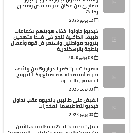
مفاجئ من مكان غير مخصص ومصرع
ركابها
12 يونيو 2026
فيديو| حاولوا اخفاء هويتهم بكمامات
طبية.. الداخلية تنجح في ضبط متهمين
بترويع مواطنين واستعراض قوة وأعمال
بلطجة بالإسكندرية
08 يونيو 2026
سقوط ”ديلر” كفر الدوار و5 من زبائنه..
ضربة أمنية حاسمة تقتلع وكراً لترويج
الحشيش بالبحيرة
03 يونيو 2026
القبض على طالبين بالفيوم عقب تداول
فيديو لتعاطيهما المخدرات
03 يونيو 2026
حمل ”بندقية” لترهيب طليقته.. الأمن
يكشف كواليس صورة ”بلطجي المنوفية”