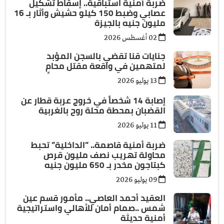
ضربة أمنية استباقية.. إسقاط تشكيل
عصابي وضبط 150 كيلو حشيش وأثار بـ 16
مليون جنيه بالجيزة
02 أغسطس 2026
جنايات قنا تقضي بالسجن المؤبد
لمتهمين في واقعة مقتل محامٍ
13 يوليو 2026
إصابة 14 شخصاً في خروج عربة قطار عن
القضبان بمحطة محلة روح بالغربية
11 يوليو 2026
ضربة أمنية قاصمة.. ”الداخلية” تحبط
محاولة تهريب نصف مليون قرص
كبتاجون مخدر بـ 650 مليون جنيه
09 يوليو 2026
العقيد أحمد العاصي.. مأمور قسم عين
شمس ..صمام أمان للأهالي واستراتيجية
أمنية حديثة