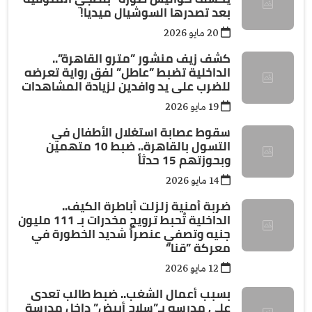
بعد تصدرها السوشيال ميديا!
20 مايو 2026
كشف زيف منشور ”مترو القاهرة”..
الداخلية تضبط ”عاطل” لفق رواية تعرضه
للضرب على يد وافدين لزيادة المشاهدات
19 مايو 2026
سقوط عصابة استغلال الأطفال في
التسول بالقاهرة.. ضبط 10 متهمين
وبحوزتهم 15 حدثاً
14 مايو 2026
ضربة أمنية زلزلت أباطرة الكيف..
الداخلية تُحبط ترويج مخدرات بـ 111 مليون
جنيه وتصفي عنصراً شديد الخطورة في
معركة ”قنا”
12 مايو 2026
بسبب أعمال الشغب.. ضبط طالب تعدى
على مدرسه بـ”سلاح أبيض” داخل مدرسة