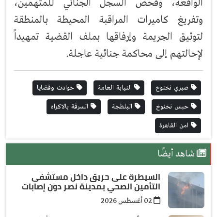
الواقعة، وفحص السجل الجنائي للمتهمين،
وتفريغ كاميرات المراقبة المحيطة بالمنطقة
لتوثيق الجريمة وإرفاقها بملف القضية تمهيداً
لإحالتهم إلى محاكمة جنائية عاجلة.
صبري نخنوخ
النيابة العامة
حوادث وقضايا
حبس نخنوخ
البلطجة
السرقة بالاكراه
امن القاهرة
شاهد أيضًا
السيطرة على حريق داخل مستشفى
التأمين الصحي بمدينة نصر دون إصابات
02 أغسطس 2026