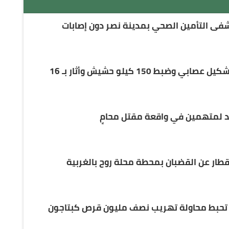
ى التأمين الصحي بمدينة نصر دون إصابات
ضربة أمنية استباقية.. إسقاط تشكيل عصابي وضبط 150 كيلو حشيش وأثار بـ 16
د لمتهمين في واقعة مقتل محامٍ
” تحبط محاولة تهريب نصف مليون قرص كبتاجون