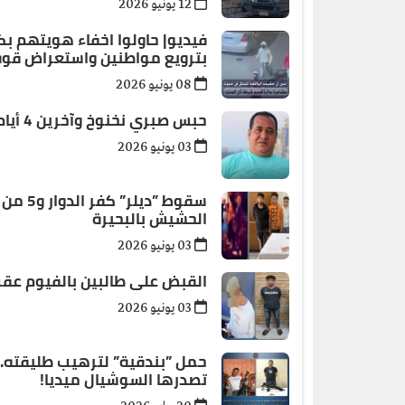
12 يونيو 2026
فيديو| حاولوا اخفاء هويتهم ب
بترويع مواطنين واستعراض قوة 
08 يونيو 2026
حبس صبري نخنوخ وآخرين 4 أيام بتهمة البلطجة والسرقة بالإكراه في التجمع
03 يونيو 2026
سقوط ”د
الحشيش بالبحيرة
03 يونيو 2026
القبض على طالبين بالفيوم عقب
03 يونيو 2026
حمل ”بندقية” لترهيب طليقته.
تصدرها السوشيال ميديا!