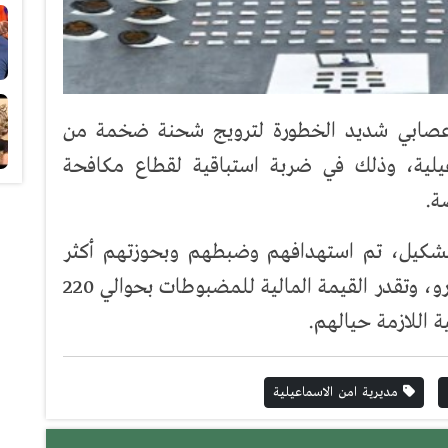
 عصابي شديد الخطورة لترويج شحنة ضخمة من
عيلية، وذلك في ضربة استباقية لقطاع مكافحة
ة.
لتشكيل، تم استهدافهم وضبطهم وبحوزتهم أكثر
من 3 أطنان من مخدرَي الحشيش والهيدرو، وتقدر القيمة المالية للمضبوطات بحوالي 220
ة اللازمة حيالهم.
مديرية امن الاسماعيلية