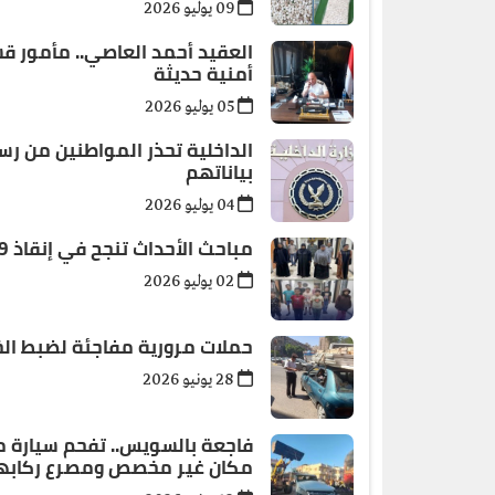
09 يوليو 2026
العقيد أحمد العاصي.. مأمور ق
أمنية حديثة
05 يوليو 2026
الداخلية تحذر المواطنين من رس
بياناتهم
04 يوليو 2026
مباحث الأحداث تنجح في إنقاذ 9 أطفال من براثن الاستغلال والتسول بالقاهرة
02 يوليو 2026
حملات مرورية مفاجئة لضبط الخ
28 يونيو 2026
فاجعة بالسويس.. تفحم سيارة مل
مكان غير مخصص ومصرع ركابه