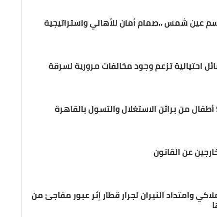
سم عين شمس ..صمام أمان للأهالي واستراتيجية
ائل احتيالية تزعم وجود مخالفات مرورية لسرقة
ارجين عن القانون
اكي وامتداد النيران لجرار قطار إثر عبور مفاجئ من
ا