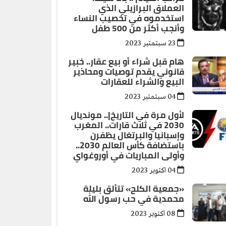
العملاق البرازيلي الذي
استخدموه في تخصيب النساء
وأنجب أكثر من 500 طفل
23 سبتمتبر 2023
هام قبل شراء أو بيع عقار.. خبير
قانوني يقدم توصيات ومحاذير
البيع والشراء للعقارات
04 سبتمتبر 2023
لأول مرة في التاريخ|.. مونديال
2030 في ثلاث قارات.. المغرب
وإسبانيا والبرتغال يظفرن
باستضافة كأس العالم 2030..
وأولى المباريات في أوروغواي
04 اكتوبر 2023
«جمعية الكلح» تتألق بليلة
محمدية في حب رسول الله
08 اكتوبر 2023