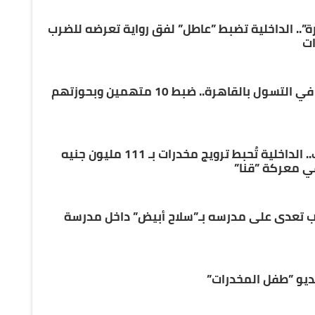
.. الداخلية تضبط ”عاطل” لفق رواية تعرضه للضرب
ات
سقوط عصابة استغلال الأطفال في التسول بالقاهرة.. ضبط 10 متهمين وبحوزتهم
ضربة أمنية زلزلت أباطرة الكيف.. الداخلية تُحبط ترويج مخدرات بـ 111 مليون جنيه
ي معركة ”قنا”
 تعدى على مدرسه بـ”سلاح أبيض” داخل مدرسة
ديو ”طفل المخدرات”