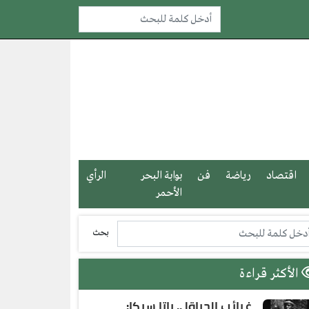
اقتصاد
رياضة
فن
بوابة البحر
الرأي
الأحمر
بحث
الأكثر قراءة
غرائب الحياة| .. باتا سيكا: