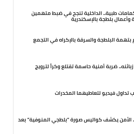
كمامات طبية.. الداخلية تنجح في ضبط متهمين
وأعمال بلطجة بالإسكندرية
يلر” كفر الدوار و5 من زبائنه.. ضربة أمنية حاسمة تقتلع وكراً لترويج
 تداول فيديو لتعاطيهما المخدرات
. الأمن يكشف كواليس صورة ”بلطجي المنوفية” بعد