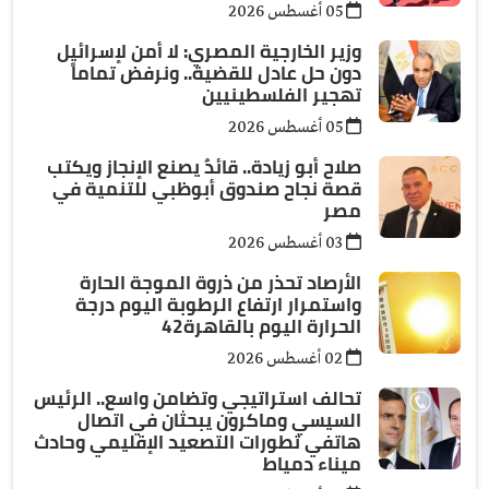
05 أغسطس 2026
وزير الخارجية المصري: لا أمن لإسرائيل
دون حل عادل للقضية.. ونرفض تماماً
تهجير الفلسطينيين
05 أغسطس 2026
صلاح أبو زيادة.. قائدٌ يصنع الإنجاز ويكتب
قصة نجاح صندوق أبوظبي للتنمية في
مصر
03 أغسطس 2026
الأرصاد تحذر من ذروة الموجة الحارة
واستمرار ارتفاع الرطوبة اليوم درجة
الحرارة اليوم بالقاهرة42
02 أغسطس 2026
تحالف استراتيجي وتضامن واسع.. الرئيس
السيسي وماكرون يبحثان في اتصال
هاتفي تطورات التصعيد الإقليمي وحادث
ميناء دمياط