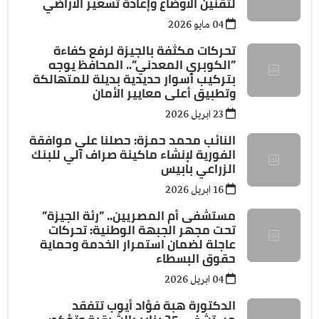
لتقنين الأوضاع وإعادة تسعير الأراضي
04 مايو 2026
تحركات مكثفة بالجيزة لرفع كفاءة
”الكوبري المعدني”.. المحافظ يوجه
بتركيب أسوار حديدية بديلة للمتهالكة
وتطبيق أعلى معايير الأمان
23 ابريل 2026
النائب محمد حمزة: حصلنا علي موافقة
الفورية لإنشاء ماكينة صراف آلي للبنك
الزراعي بابيس
16 ابريل 2026
مستشفى أم المصريين.. ”رئة الجيزة”
تحت مجهر الجبهة الوطنية: تحركات
عاجلة لضمان استمرار الخدمة وحماية
حقوق البسطاء
04 ابريل 2026
الدكتورة هبة فؤاد أيوب تتفقد