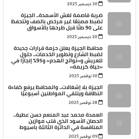
30 ديسمبر 2025
ضربة قاصمة لغش الأسمدة.. الجيزة
تضبط مصنعًا غير مرخص بالصف وتتحفظ
على 90 طنًا قبل طرحها بالأسواق
20 ديسمبر 2025
محافظ الجيزة يعلن حزمة قرارات جديدة
لضبط الشارع وتطوير الخدمات.. حلول
للعريش و«نواتج الهدم» و95٪ إنجازًا في
«حياة كريمة»
30 نوفمبر 2025
الجيزة بلا إشغالات.. والمحافظ يرفع كفاءة
النظافة ويلتقي المواطنين أسبوعيًا
28 نوفمبر 2025
العمدة محمد عبد المنعم حسن عطية..
الحصان الأسود الذي قلب موازين
المنافسة في الدائرة الثالثة باسيوط
09 نوفمبر 2025