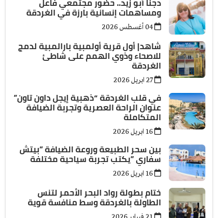
دجنا أبو زيد.. حضور مجتمعي فاعل
ومساهمات إنسانية بارزة في الغردقة
04 أغسطس 2026
شاهد| أول قرية أولمبية بارالمبية لدمج
للاصحاء وذوي الهمم على شاطئ
الغردقة
27 ابريل 2026
في قلب الغردقة “ذهبية إيجل داون تاون”
عنوان الراحة العصرية وتجربة الضيافة
المتكاملة
16 ابريل 2026
بين سحر الطبيعة وروعة الضيافة ”بيتش
سفاري ”يكتب تجربة سياحية مختلفة
16 ابريل 2026
ختام بطولة رواد البحر الأحمر لتنس
الطاولة بالغردقة وسط منافسة قوية
21 فبراير 2026