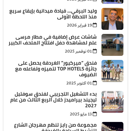
وليد البرقي… قيادة ميدانية بإيقاع سريع
منذ اللحظة الأولى
19 فبراير 2026
شاشات عرض إضافية في مطار مرسى
علم لمشاهدة حفل افتتاح المتحف الكبير
01 نوفمبر 2025
فندق ”ميركيور” الغردقة يحصل على
جائزة TOP HOTELS لتميزه وتفاعله مع
الضيوف
01 اكتوبر 2025
بدء التشغيل التجريبي لفندق سوفتيل
ليجيند بيراميدز خلال الربع الثالث من عام
2027
13 مايو 2025
مجموعة صن رايز تنظم مهرجان الشارع
لتنشيط السياحة بالغردقة