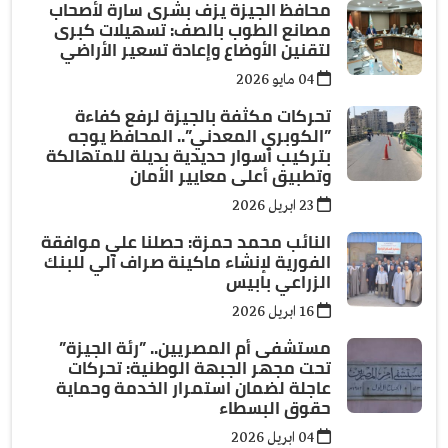
محافظ الجيزة يزف بشرى سارة لأصحاب
مصانع الطوب بالصف: تسهيلات كبرى
لتقنين الأوضاع وإعادة تسعير الأراضي
04 مايو 2026
تحركات مكثفة بالجيزة لرفع كفاءة
”الكوبري المعدني”.. المحافظ يوجه
بتركيب أسوار حديدية بديلة للمتهالكة
وتطبيق أعلى معايير الأمان
23 ابريل 2026
النائب محمد حمزة: حصلنا علي موافقة
الفورية لإنشاء ماكينة صراف آلي للبنك
الزراعي بابيس
16 ابريل 2026
مستشفى أم المصريين.. ”رئة الجيزة”
تحت مجهر الجبهة الوطنية: تحركات
عاجلة لضمان استمرار الخدمة وحماية
حقوق البسطاء
04 ابريل 2026