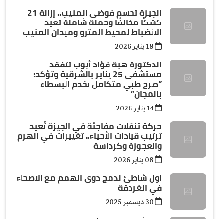
الجيزة تحسم فوضى المنيب.. إزالة 21
كشكًا مخالفًا وحملة شاملة تعيد
الانضباط لمحيط المترو وميدان المنيب
18 يناير 2026
الدكتورة هبة فؤاد أيوب تتفقد
مستشفى 25 يناير بالشرقية وتؤكد:
”صرح طبي متكامل يخدم البسطاء
بالمجان”
14 يناير 2026
حركة تنقلات مفاجئة في الجيزة تُعيد
ترتيب قيادات الأحياء.. تغييرات في الهرم
والعجوزة وكرداسة
08 يناير 2026
اول شاطئ لدمج ذوى الهمم مع الاصحاء
في الغردقة
30 ديسمبر 2025