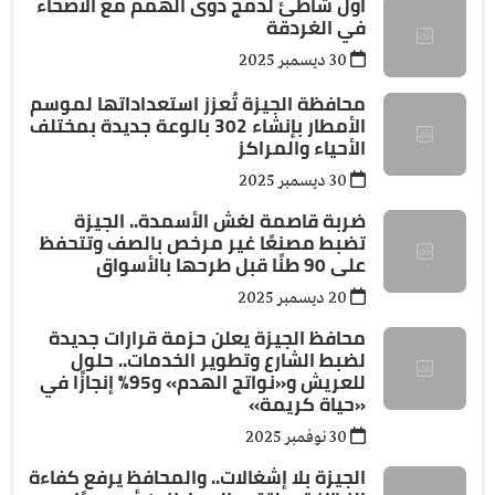
اول شاطئ لدمج ذوى الهمم مع الاصحاء
في الغردقة
30 ديسمبر 2025
محافظة الجيزة تُعزز استعداداتها لموسم
الأمطار بإنشاء 302 بالوعة جديدة بمختلف
الأحياء والمراكز
30 ديسمبر 2025
ضربة قاصمة لغش الأسمدة.. الجيزة
تضبط مصنعًا غير مرخص بالصف وتتحفظ
على 90 طنًا قبل طرحها بالأسواق
20 ديسمبر 2025
محافظ الجيزة يعلن حزمة قرارات جديدة
لضبط الشارع وتطوير الخدمات.. حلول
للعريش و«نواتج الهدم» و95٪ إنجازًا في
«حياة كريمة»
30 نوفمبر 2025
الجيزة بلا إشغالات.. والمحافظ يرفع كفاءة