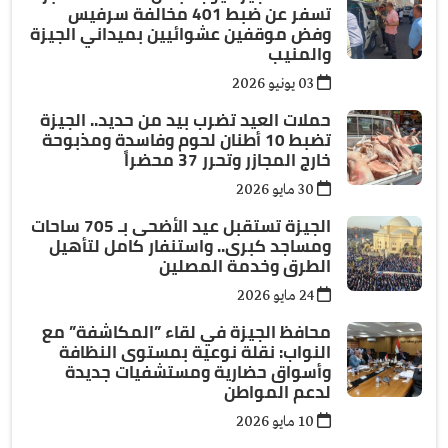
تسفر عن ضبط 401 مخالفة سرفيس
وفض موقفين عشوائيين بميداني الجيزة
والمنيب
03 يونيو 2026
حملات العيد تضرب بيد من حديد.. الجيزة
تضبط 10 أطنان لحوم وفاسدة ومذبوحة
خارج المجازر وتحرر 37 محضراً
30 مايو 2026
الجيزة تستقبل عيد الأضحى بـ 705 ساحات
ومساجد كبرى.. واستنفار كامل لتأهيل
الطرق وخدمة المصلين
24 مايو 2026
محافظ الجيزة في لقاء ”المكاشفة” مع
النواب: نقلة نوعية بمستوى النظافة
وأسواق حضارية ومستشفيات جديدة
لدعم المواطن
10 مايو 2026