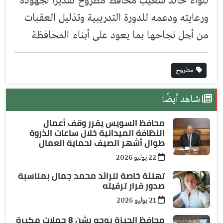
للواء خالد شعيب محافظ مطروح تقديرا لجهوده
ورعايته ودعمه للدورة التدريبية وتذليل العقبات
من أجل نجاحها بما يعود على أبناء المحافظة
مطروح
شاهد أيضًا
محافظ السويس يقرر وقف أعمال
النظافة الميدانية خلال ساعات الذروة
طوال أشهر الصيف لحماية العمال
22 يوليو 2026
تهنئة خاصة للرائد محمد جمال بمناسبة
صدور قرار ترقيته
21 يوليو 2026
محافظ الجيزة يوجه بشن 8 حملات مكبرة