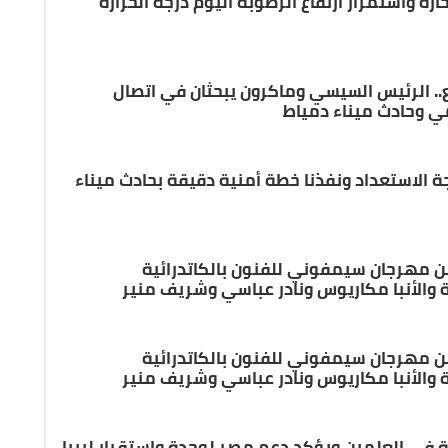
ارة واستمرار ارتفاع الرطوبة اليوم درجة الحرارة
. الرئيس السيسي وماكرون يبحثان في اتصال
ي وحادث ميناء دمياط
جة الاستعداد ونفذنا خطة أمنية دقيقة بحادث ميناء
من مهرجان سيمفوني للفنون بالكاتدرائية
 والأنبا مكاريوس ونادر عباسي وشريف منير
من مهرجان سيمفوني للفنون بالكاتدرائية
 والأنبا مكاريوس ونادر عباسي وشريف منير
 في العلمين ويؤكد دعم مصر لوحدة واستقرار ليبيا