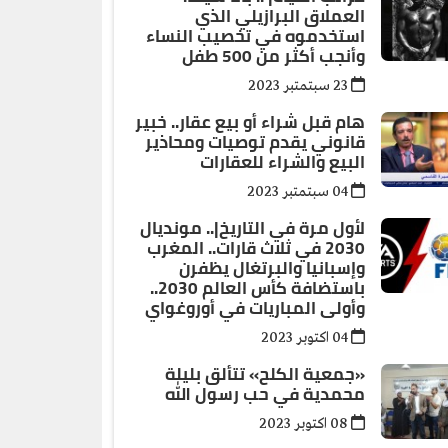
العملاق البرازيلي الذي
استخدموه في تخصيب النساء
وأنجب أكثر من 500 طفل
23 سبتمتبر 2023
هام قبل شراء أو بيع عقار.. خبير
قانوني يقدم توصيات ومحاذير
البيع والشراء للعقارات
04 سبتمتبر 2023
لأول مرة في التاريخ|.. مونديال
2030 في ثلاث قارات.. المغرب
وإسبانيا والبرتغال يظفرن
باستضافة كأس العالم 2030..
وأولى المباريات في أوروغواي
04 اكتوبر 2023
«جمعية الكلح» تتألق بليلة
محمدية في حب رسول الله
08 اكتوبر 2023