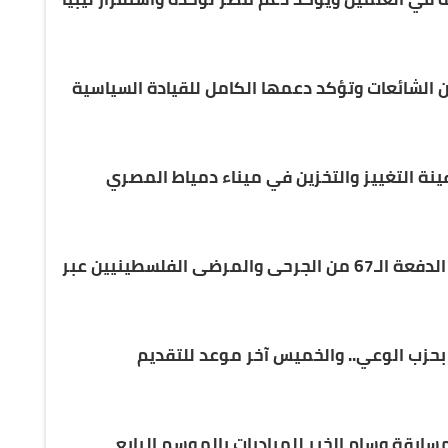
ين الشائعات وتؤكد دعمها الكامل للقيادة السياسية
نة التغييز والتخزين في ميناء دمياط المصري
الهلال الأحمر المصري يستقبل الدفعة الـ67 من الجرحى والمرضى الفلسطينيين عبر
 بحزب الوعي.. والخميس آخر موعد للتقديم