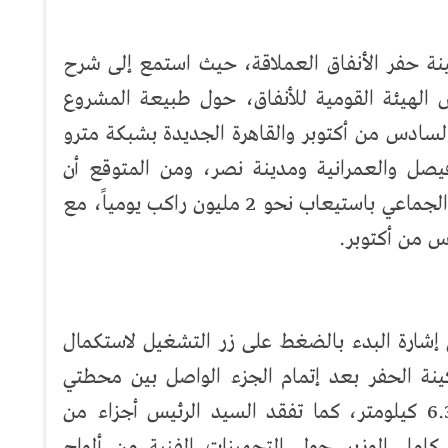
نة حفر الأنفاق العملاقة، حيث استمع إلى شرح
الهيئة القومية للأنفاق، حول طبيعة المشروع
لسادس من أكتوبر والقاهرة الجديدة بشبكة مترو
وفيصل والعمرانية ومدينة نصر، ومن المتوقع أن
يحدث الخط الرابع طفرة في حركة النقل الجماعي باستيعاب نحو 2 مليون راكب يومياً، مع
س من أكتوبر.
إشارة البدء بالضغط على زر التشغيل لاستكمال
نة الحفر بعد إتمام الجزء الواصل بين محطتي
"حدائق الأشجار" و"الأهرامات" بطول 6.35 كيلومتر، كما تفقد السيد الرئيس أجزاء من
كامل الوزير حول التجهيزات الفنية من ألواح