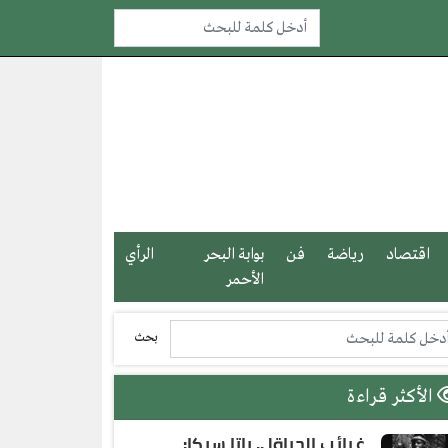
اقتصاد
رياضة
فن
بوابة البحر
الرأي
الأحمر
بحث
الأكثر قراءة
غرائب الحياة| .. باتا سيكا: