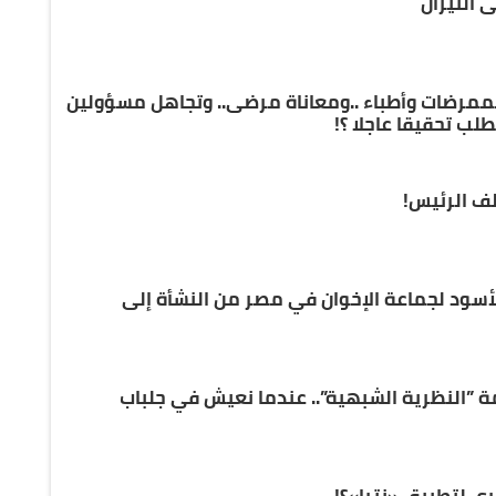
 النيران
لممرضات وأطباء ..ومعاناة مرضى.. وتجاهل مسؤولين
ب تحقيقا عاجلا ؟!
لف الرئيس!
الأسود لجماعة الإخوان في مصر من النشأة إلى
مة ”النظرية الشبهية”.. عندما نعيش في جلباب