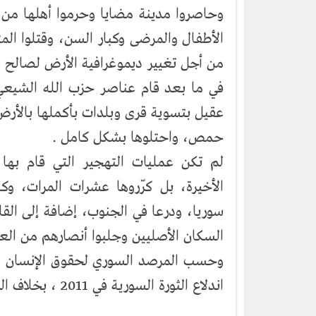
وحاصروا مدينة مضايا وحرموا أهلها من ا
الأطفال والمرضى وكبار السن، وقتلوا الم
من أجل تغيير ديموغرافية الأرض لصالح ا
في ما بعد قام عناصر حزب الله الشيعي
عقيل بتسوية قرى وبلدات بأكملها بالأرض
حمص، واحتلوها بشكل كامل .
لم تكن عمليات التهجير التي قام به
الأخيرة، بل كرّروها عشرات المرات، وك
سوريا، ودرعا في الجنوب، إضافة إلى الق
السكان الأصليين وجلبوا أنصارهم من العر
اندلاع الثورة السورية في 2011 ، بخلاف المصابين والمهجرين والمختفيين .