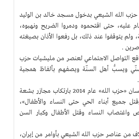
مليشيا حزب الله الشيعي بدخول مسجد خالد بن الوليد
عليه، حتى اقتحموه ودمروا الضريح ونهبوه،
 ولم يتوقفوا عند ذلك، بل رفعوا الأذان بصيغته
صرين .
اقع التواصل الاجتماعي لعنصر من مليشيات حزب
نّي ويسبُّ أهل السنّة ويصفهم بألفاظ همجية
واتهم تقرير للشبكة السورية لحقوق الإنسان «حزب الله» عام 2014 بارتكاب مجازر بشعة
تل جميع أبناء الحي حتى النساء والأطفال»،
اص واغتصاب النساء وقتل الأطفال وكبار السن
وسي عام 2015 تدخّل الآلاف من عناصر حزب الله الشيعي بأوامر من إيران،