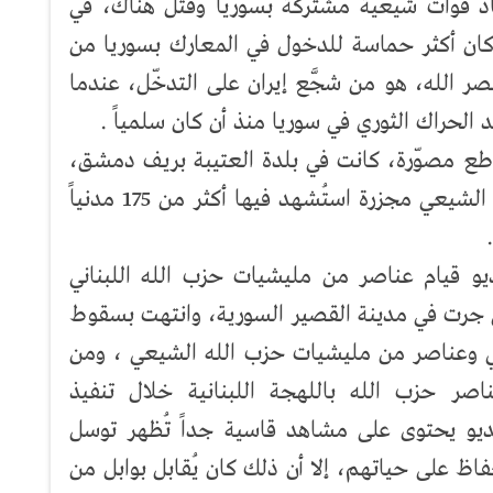
 قوات شيعية مشتركة بسوريا وقُتل هناك، في
 كان أكثر حماسة للدخول في المعارك بسوريا من
ر الله، هو من شجَّع إيران على التدخّل، عندما
لحراك الثوري في سوريا منذ أن كان سلمياً .
لمجازر التي تسرّبت عام 2013 مقاطع مصوّرة، كانت في بلدة العتيبة بريف دمشق،
حيث نفّذ عناصر من ميلشيات حزب الله الشيعي مجزرة استُشهد فيها أكثر من 175 مدنياً
شف مقطع فيديو قيام عناصر من مليشيات حزب الله اللبناني
 جرت في مدينة القصير السورية، وانتهت بسقوط
ي وعناصر من مليشيات حزب الله الشيعي ، ومن
 حزب الله باللهجة اللبنانية خلال تنفيذ
يديو يحتوى على مشاهد قاسية جداً تُظهر توسل
ظ على حياتهم، إلا أن ذلك كان يُقابل بوابل من