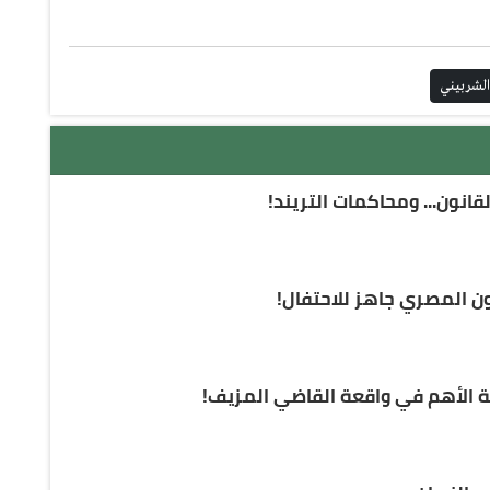
لشربيني
قانون... ومحاكمات التريند!
ن المصري جاهز للاحتفال!
لة الأهم في واقعة القاضي المزيف!