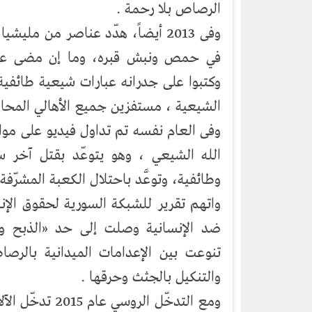
الرصاص بلا رحمة .
وفى 2013 أيضاً، هدّد عناصر من 
في حمص ونبش قبره، وما إن مضى عام 
وكتبوا على جدرانه عبارات شيعية طائفية،
الشيعية ، مستفزين جميع الأهالي المحا
وفى العام نفسه تم تداول فيديو على مو
الله الشيعي ، وهو يتوعّد بقتل آخر س
وطائفية، وتوعَّد باحتلال الكعبة المشرّفة.
ضد الإنسانية وصلت إلى حد «الذبح وق
تنوعت بين الإعدامات الميدانية بالرص
والتنكيل بالجثث وحرقها .
ومع التدخّل الر