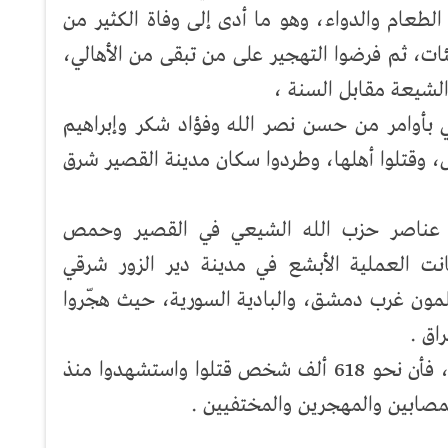
لطعام والدواء، وهو ما أدى إلى وفاة الكثير من
ئات، ثم فرضوا التهجير على من تبقى من الأهالي،
لشيعة مقابل السنة ،
 بأوامر من حسن نصر الله وفؤاد شكر وإبراهيم
، وقتلوا أهلها، وطردوا سكان مدينة القصير شرق
ا عناصر حزب الله الشيعي في القصير وحمص
انت العملية الأبشع في مدينة دير الزور شرقي
لمون غرب دمشق، والبادية السورية، حيث هجّروا
اق .
وحسب المرصد السوري لحقوق الإنسان ، فأن نحو 618 ألف شخص قتلوا واستشهدوا منذ