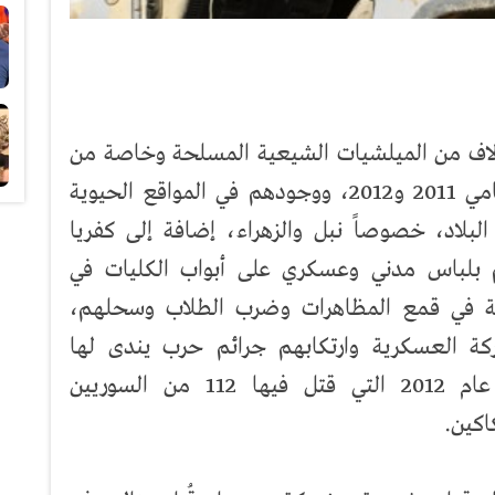
آلاف من الميلشيات الشيعية المسلحة وخاصة من
عناصر من حزب الله اللبناني إلى بين عامي 2011 و2012، ووجودهم في المواقع الحيوية
لاد، خصوصاً نبل والزهراء، إضافة إلى كفريا
 بلباس مدني وعسكري على أبواب الكليات في
 في قمع المظاهرات وضرب الطلاب وسحلهم،
ركة العسكرية وارتكابهم جرائم حرب يندى لها
الجبين، مثل مجزرة الحولة الشهيرة عام 2012 التي قتل فيها 112 من السوريين
اكين.