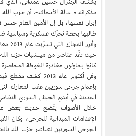
يكشف الجنرال حسين همدانى، الذي قاد
مذكراته «رسالة الأسماك»، أن حزب الله
إيران نفسها، بل إن الأمين العام حسن نص
طالبها بخطة تحرّك عسكرية وسياسية ضد ا
وأبرز ا
كانوا يحاولون مغادرة الغوطة المحاصرة .
وفى أكتوبر عام 2013 ك
بإعدام جرحى سوريين عقب المعارك التي
المدينة في أيدي الجيش السوري النظام
خلال الأصوات يتّضح حديث بعض عناصر
الإعدامات الميدانية للجرحى، وكان الف
الجرحى السوريين لعناصر حزب الله بالحفا