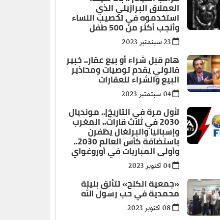
العملاق البرازيلي الذي
استخدموه في تخصيب النساء
وأنجب أكثر من 500 طفل
23 سبتمتبر 2023
هام قبل شراء أو بيع عقار.. خبير
قانوني يقدم توصيات ومحاذير
البيع والشراء للعقارات
04 سبتمتبر 2023
لأول مرة في التاريخ|.. مونديال
2030 في ثلاث قارات.. المغرب
وإسبانيا والبرتغال يظفرن
باستضافة كأس العالم 2030..
وأولى المباريات في أوروغواي
04 اكتوبر 2023
«جمعية الكلح» تتألق بليلة
محمدية في حب رسول الله
08 اكتوبر 2023