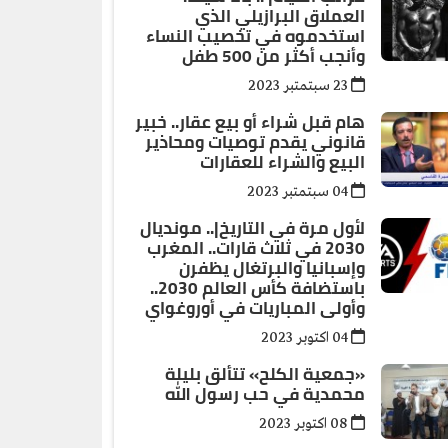
العملاق البرازيلي الذي
استخدموه في تخصيب النساء
وأنجب أكثر من 500 طفل
23 سبتمتبر 2023
هام قبل شراء أو بيع عقار.. خبير
قانوني يقدم توصيات ومحاذير
البيع والشراء للعقارات
04 سبتمتبر 2023
لأول مرة في التاريخ|.. مونديال
2030 في ثلاث قارات.. المغرب
وإسبانيا والبرتغال يظفرن
باستضافة كأس العالم 2030..
وأولى المباريات في أوروغواي
04 اكتوبر 2023
«جمعية الكلح» تتألق بليلة
محمدية في حب رسول الله
08 اكتوبر 2023