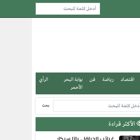
اقتصاد
رياضة
فن
بوابة البحر
الرأي
الأحمر
بحث
الأكثر قراءة
غرائب الحياة| .. باتا سيكا: