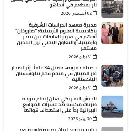
نار بمطعم في أيداهو
02 أغسطس 2026
مديرة معهد الدراسات الشرقية
بأكاديمية العلوم الأرمينية: ”صاروخان”
أسهم في تعزيز العلاقات بين مصر
وأرمينيا.. والتعاون البحثي بين البلدين
مستمر
31 يوليو 2026
حصيلة دموية.. مقتل 34 عاملًا إثر انفجار
غاز الميثان في منجم فحم ببلوشستان
الباكستانية
31 يوليو 2026
الجيش الامريكي يعلن إتمام موجة
ضربات مكثفة ضد عشرات المواقع
الإيرانية رداً على استهداف قواتها
30 يوليو 2026
ترامب يتوعد إيران بضربة قاسية بعد