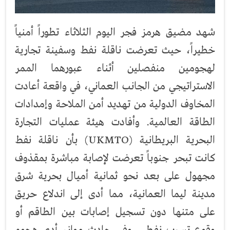
شهد مضيق هرمز فجر اليوم الثلاثاء تطوراً أمنياً
خطيراً، حيث تعرضت ناقلة نفط وسفينة تجارية
لهجومين منفصلين أثناء عبورهما الممر
الاستراتيجي من الجانب العماني، في واقعة أعادت
المخاوف الدولية من تهديد أمن الملاحة وإمدادات
الطاقة العالمية. وأفادت هيئة عمليات التجارة
البحرية البريطانية (UKMTO) بأن ناقلة نفط
كانت تبحر جنوباً تعرضت لإصابة مباشرة بمقذوف
مجهول على بعد نحو ثمانية أميال بحرية شرق
مدينة ليما العمانية، مما أدى إلى اندلاع حريق
على متنها دون تسجيل إصابات بين الطاقم أو
وقوع تسرب نفطي. وفي حادث موازٍ، أدى هجوم