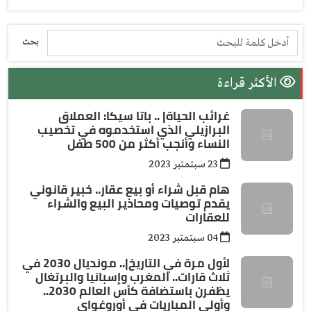
بحث
الأكثر قراءة
غرائب الحياة| .. باتا سيكا: العملاق
البرازيلي الذي استخدموه في تخصيب
النساء وأنجب أكثر من 500 طفل
23 سبتمتبر 2023
هام قبل شراء أو بيع عقار.. خبير قانوني
يقدم توصيات ومحاذير البيع والشراء
للعقارات
04 سبتمتبر 2023
لأول مرة في التاريخ|.. مونديال 2030 في
ثلاث قارات.. المغرب وإسبانيا والبرتغال
يظفرن باستضافة كأس العالم 2030..
وأولى المباريات في أوروغواي