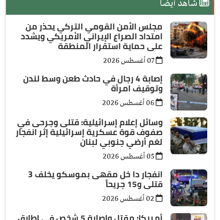
شاهد أيضًا
مجلس الأمن القومي التركي يحذر من
امتداد الصراع الإيراني الأمريكي ويشدد
على حماية استقرار المنطقة
07 أغسطس 2026
إصابة 4 رجال في حادث طعن وسط لندن
وتوقيف امرأة
06 أغسطس 2026
وسائل إعلام إسرائيلية: قتلى وجرحى في
صفوف قوة عسكرية إسرائيلية إثر انفجار
لغم أرضي جنوبي لبنان
05 أغسطس 2026
انفجار دا خل مقهى بموسكو يخلف 3
قتلى و15 جريحاً
02 أغسطس 2026
أمريكا: مقتل وإصابة 5 شخص في إطلاق