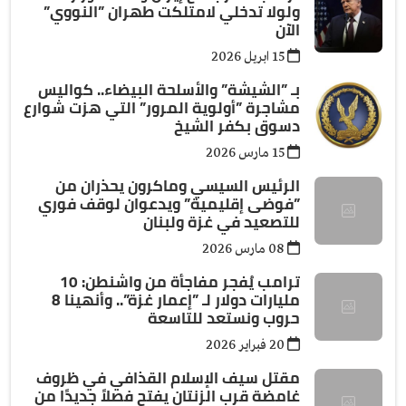
ولولا تدخلي لامتلكت طهران ”النووي”
الآن
15 ابريل 2026
بـ ”الشيشة” والأسلحة البيضاء.. كواليس
مشاجرة ”أولوية المرور” التي هزت شوارع
دسوق بكفر الشيخ
15 مارس 2026
الرئيس السيسي وماكرون يحذران من
”فوضى إقليمية” ويدعوان لوقف فوري
للتصعيد في غزة ولبنان
08 مارس 2026
ترامب يُفجر مفاجأة من واشنطن: 10
مليارات دولار لـ ”إعمار غزة”.. وأنهينا 8
حروب ونستعد للتاسعة
20 فبراير 2026
مقتل سيف الإسلام القذافي في ظروف
غامضة قرب الزنتان يفتح فصلاً جديدًا من