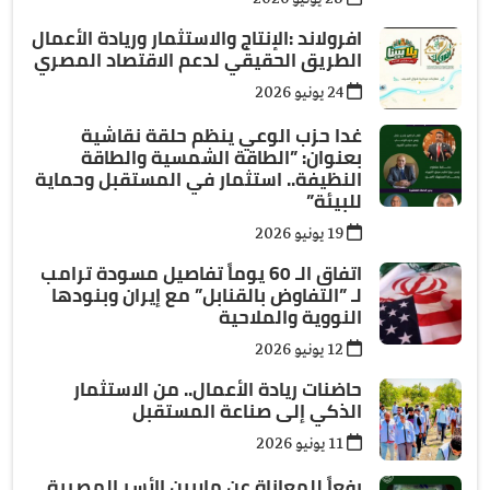
افرولاند :الإنتاج والاستثمار وريادة الأعمال
الطريق الحقيقي لدعم الاقتصاد المصري
24 يونيو 2026
غدا حزب الوعي ينظم حلقة نقاشية
بعنوان: ”الطاقة الشمسية والطاقة
النظيفة.. استثمار في المستقبل وحماية
للبيئة”
19 يونيو 2026
اتفاق الـ 60 يوماً تفاصيل مسودة ترامب
لـ ”التفاوض بالقنابل” مع إيران وبنودها
النووية والملاحية
12 يونيو 2026
حاضنات ريادة الأعمال.. من الاستثمار
الذكي إلى صناعة المستقبل
11 يونيو 2026
رفعاً للمعاناة عن ملايين الأسر المصرية..