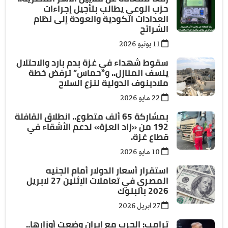
حزب الوعي يطالب بتأجيل إجراءات
العدادات الكودية والعودة إلى نظام
الشرائح
11 يونيو 2026
سقوط شهداء في غزة بدم بارد والاحتلال
ينسف المنازل.. و”حماس” ترفض خطة
ملادينوف الدولية لنزع السلاح
22 مايو 2026
بمشاركة 65 ألف متطوع.. انطلاق القافلة
192 من «زاد العزة» لدعم الأشقاء في
قطاع غزة.
10 مايو 2026
استقرار أسعار الدولار أمام الجنيه
المصري في تعاملات الإثنين 27 لابريل
2026 بالبنوك
27 ابريل 2026
ترامب: الحرب مع إيران وضعت أوزارها..