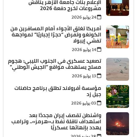
الإعلام بنات جامعة الأزهر يناقش
مشروعات تخرج دفعة 2026
24 يوليو 2026
أمريكا تغلق الأجواء أمام المسافرين من
الكونغو وتفرض ”حجرًا إجباريًا” لمواجهة
تفشي إيبولا
14 يوليو 2026
تصعيد عسكري في الجنوب الليبي: هجوم
مسلح يستهدف مواقع ”الجيش الوطني”
13 يوليو 2026
مؤسسة أفرولاند تطلق برنامج حاضنات
جيل زد
03 يوليو 2026
واشنطن تقصف إيران مجددًا بعد
استهداف ناقلة نفط بـ«هرمز».. وترامب
يهدد بإنهائها عسكريًا
28 يونيو 2026