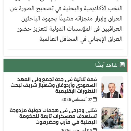
النخب الأكاديمية والبحثية في تصحيح الصورة عن
العراق وإبراز منجزاته مشيدًا بجهود الباحثين
العراقيين في المؤسسات الدولية لتعزيز حضور
العراق الإيجابي في المحافل العالمية
شاهد أيضًا
قمة ثلاثية في جدة تجمع ولي العهد
السعودي وأردوغان وشهباز شريف لبحث
التطورات الإقليمية
07 أغسطس 2026
قتلى وجرحى في هجمات حوثية مزدوجة
تستهدف معسكرات تابعة للحكومة
اليمنية في مأرب وحضرموت
06 أغسطس 2026