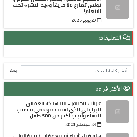
تونس تصارع 90 حريقاً و«يد البشر» تحت
الاتهام!
23 يوليو 2026
التعليقات
بحث
الأكثر قراءة
غرائب الحياة| .. باتا سيكا: العملاق
البرازيلي الذي استخدموه في تخصيب
النساء وأنجب أكثر من 500 طفل
23 سبتمتبر 2023
هام قبل شراء أو بيع عقار.. خبير قانوني