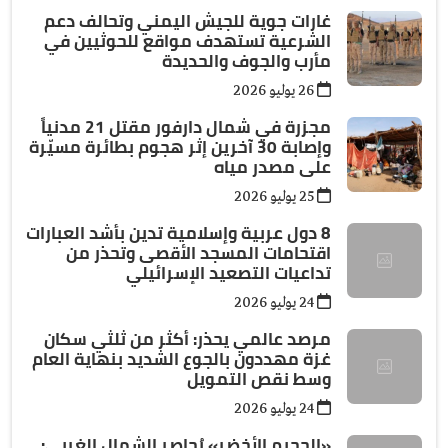
غارات جوية للجيش اليمني وتحالف دعم
الشرعية تستهدف مواقع للحوثيين في
مأرب والجوف والحديدة
26 يوليو 2026
مجزرة في شمال دارفور مقتل 21 مدنياً
وإصابة 30 آخرين إثر هجوم بطائرة مسيّرة
على مصدر مياه
25 يوليو 2026
8 دول عربية وإسلامية تدين بأشد العبارات
اقتحامات المسجد الأقصى وتحذر من
تداعيات التصعيد الإسرائيلي
24 يوليو 2026
مرصد عالمي يحذر: أكثر من ثلثي سكان
غزة مهددون بالجوع الشديد بنهاية العام
وسط نقص التمويل
24 يوليو 2026
«الجحيم الأخضر» يُحاصر الشمال الغربي: