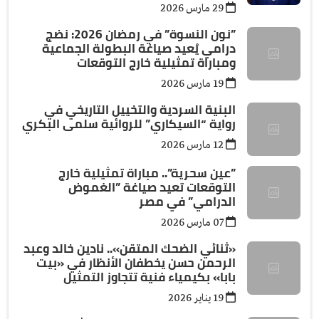
29 مارس 2026
”نون النسوة” في رمضان 2026: نضج
درامي يُعيد صياغة البطولة الجماعية
ومباراة تمثيلية خارج التوقعات
19 مارس 2026
البنية السردية والتخييل التاريخي في
رواية “السيكاري” للروائية سلمى البكري
12 مارس 2026
”عين سحرية”.. مباراة تمثيلية خارج
التوقعات تعيد صياغة ”الغموض
الدرامي” في مصر
07 مارس 2026
«ثنائي الضحك المتقن».. نادين خالد وعبد
الرحمن حسن يخطفان الأنظار في «بيت
بابا» بكيمياء فنية تتجاوز التمثيل
19 يناير 2026