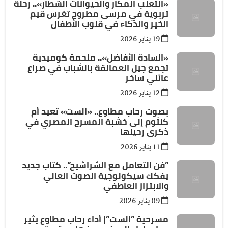
«التعلب المكار والحيوانات الشطار».. رحلة
تربوية في مرسى مطروح تغرس قيم
الخير والذكاء في قلوب الأطفال
19 يناير 2026
«السادة الأفاضل».. ملحمة كوميدية
تجمع جيل العمالقة بالشباب في صراع
عائلي ساخر
12 يناير 2026
بصوت رحاب مطاوع.. «الست» تعيد أم
كلثوم إلى خشبة المسرح المصري في
ذكرى رحيلها
11 يناير 2026
”فن التعامل مع الشراشيح”.. كتاب جديد
يفكك سيكولوجية الصوت العالي
والابتزاز العاطفي
09 يناير 2026
مسرحية ”الست”| أداء رحاب مطاوع يثير