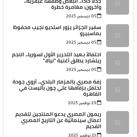
جدلا حادا.. البعض وصفها: عبقرية..
وآخرون: مغامرة خطرة
05 ديسمبر 2025
سفير الجزائر يزور استديو نجيب محفوظ
بماسبيرو
05 ديسمبر 2025
احتفالاً بـعيد التحرير الأول لسوريا.. النجم
ريتشارد يطلق أغنية ”نيالا”
05 ديسمبر 2025
زفة مصري بالمزمار البلدي.. أروي جودة
تحتفل بزفافها علي چون باتيست في
القاهرة
29 نوفمبر 2025
ريمون المصري يدعو المنتجين لتقديم
اعمال سينمائية عن التاريخ المصري
القديم
23 نوفمبر 2025