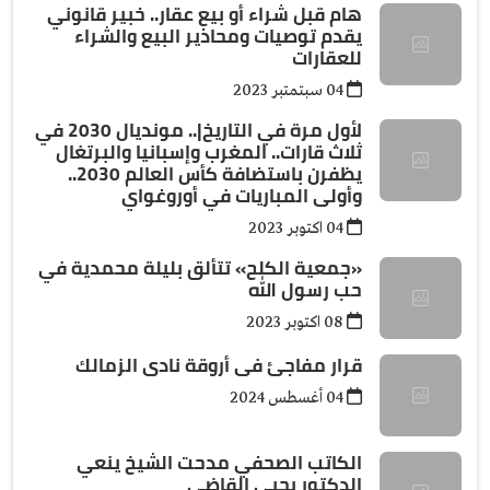
هام قبل شراء أو بيع عقار.. خبير قانوني
يقدم توصيات ومحاذير البيع والشراء
للعقارات
04 سبتمتبر 2023
لأول مرة في التاريخ|.. مونديال 2030 في
ثلاث قارات.. المغرب وإسبانيا والبرتغال
يظفرن باستضافة كأس العالم 2030..
وأولى المباريات في أوروغواي
04 اكتوبر 2023
«جمعية الكلح» تتألق بليلة محمدية في
حب رسول الله
08 اكتوبر 2023
قرار مفاجئ فى أروقة نادى الزمالك
04 أغسطس 2024
الكاتب الصحفي مدحت الشيخ ينعي
الدكتور يحيي القاضي