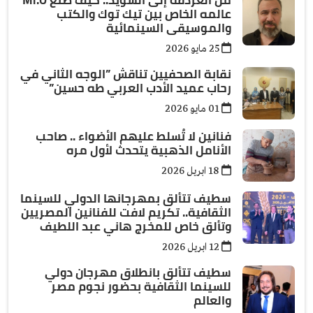
عالمه الخاص بين تيك توك والكتب
والموسيقى السينمائية
25 مايو 2026
نقابة الصحفيين تناقش ”الوجه الثاني في
رحاب عميد الأدب العربي طه حسين”
01 مايو 2026
فنانين لا تُسلط عليهم الأضواء .. صاحب
الأنامل الذهبية يتحدث لأول مره
18 ابريل 2026
سطيف تتألق بمهرجانها الدولي للسينما
الثقافية.. تكريم لافت للفنانين المصريين
وتألق خاص للمخرج هاني عبد اللطيف
12 ابريل 2026
سطيف تتألق بانطلاق مهرجان دولي
للسينما الثقافية بحضور نجوم مصر
والعالم