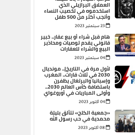
العملاق البرازيلي الذي
استخدموه في تخصيب النساء
وأنجب أكثر من 500 طفل
23 سبتمتبر 2023
هام قبل شراء أو بيع عقار.. خبير
قانوني يقدم توصيات ومحاذير
البيع والشراء للعقارات
04 سبتمتبر 2023
لأول مرة في التاريخ|.. مونديال
2030 في ثلاث قارات.. المغرب
وإسبانيا والبرتغال يظفرن
باستضافة كأس العالم 2030..
وأولى المباريات في أوروغواي
04 اكتوبر 2023
«جمعية الكلح» تتألق بليلة
محمدية في حب رسول الله
08 اكتوبر 2023