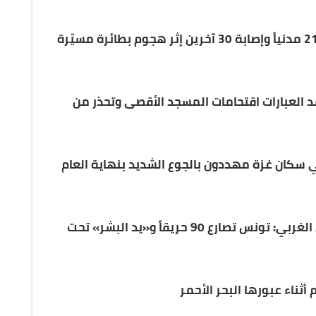
مجزرة في شمال دارفور مقتل 21 مدنياً وإصابة 30 آخرين إثر هجوم بطائرة مسيّرة
شد العبارات اقتحامات المسجد الأقصى وتحذر من
ي سكان غزة مهددون بالجوع الشديد بنهاية العام
«الجحيم الأخضر» يُحاصر الشمال الغربي: تونس تصارع 90 حريقاً و«يد البشر» تحت
ناء عبورها البحر الأحمر