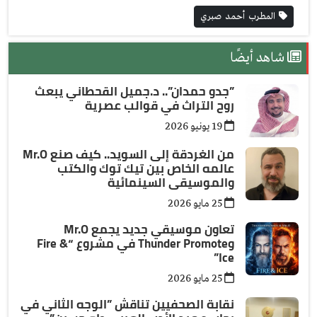
المطرب أحمد صبري
شاهد أيضًا
”جدو حمدان”.. د.جميل القحطاني يبعث
روح التراث في قوالب عصرية
19 يونيو 2026
من الغردقة إلى السويد.. كيف صنع Mr.O
عالمه الخاص بين تيك توك والكتب
والموسيقى السينمائية
25 مايو 2026
تعاون موسيقي جديد يجمع Mr.O
وThunder Promote في مشروع “Fire &
Ice”
25 مايو 2026
نقابة الصحفيين تناقش ”الوجه الثاني في