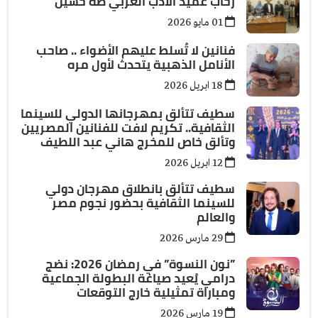
رحاب عميد الأدب العربي طه حسين”
01 مايو 2026
فنانين لا تُسلط عليهم الأضواء .. صاحب
الأنامل الذهبية يتحدث لأول مره
18 ابريل 2026
سطيف تتألق بمهرجانها الدولي للسينما
الثقافية.. تكريم لافت للفنانين المصريين
وتألق خاص للمخرج هاني عبد اللطيف
12 ابريل 2026
سطيف تتألق بانطلاق مهرجان دولي
للسينما الثقافية بحضور نجوم مصر
والعالم
29 مارس 2026
”نون النسوة” في رمضان 2026: نضج
درامي يُعيد صياغة البطولة الجماعية
ومباراة تمثيلية خارج التوقعات
19 مارس 2026