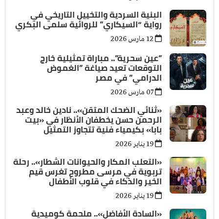
البنية السردية والتخييل التاريخي في
رواية “السيكاري” للروائية سلمى البكري
12 مارس 2026
”عين سحرية”.. مباراة تمثيلية خارج
التوقعات تعيد صياغة ”الغموض
الدرامي” في مصر
07 مارس 2026
«ثنائي الضحك المتقن».. نادين خالد وعبد
الرحمن حسن يخطفان الأنظار في «بيت
بابا» بكيمياء فنية تتجاوز التمثيل
19 يناير 2026
«التعلب المكار والحيوانات الشطار».. رحلة
تربوية في مرسى مطروح تغرس قيم
الخير والذكاء في قلوب الأطفال
19 يناير 2026
«السادة الأفاضل».. ملحمة كوميدية