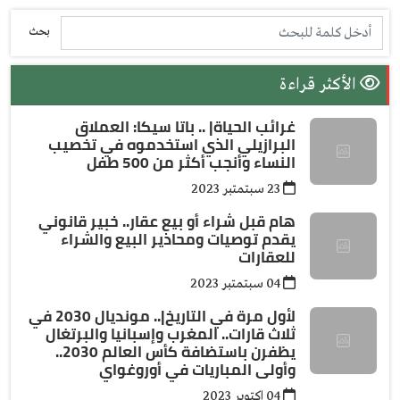
بحث
الأكثر قراءة
غرائب الحياة| .. باتا سيكا: العملاق
البرازيلي الذي استخدموه في تخصيب
النساء وأنجب أكثر من 500 طفل
23 سبتمتبر 2023
هام قبل شراء أو بيع عقار.. خبير قانوني
يقدم توصيات ومحاذير البيع والشراء
للعقارات
04 سبتمتبر 2023
لأول مرة في التاريخ|.. مونديال 2030 في
ثلاث قارات.. المغرب وإسبانيا والبرتغال
يظفرن باستضافة كأس العالم 2030..
وأولى المباريات في أوروغواي
04 اكتوبر 2023