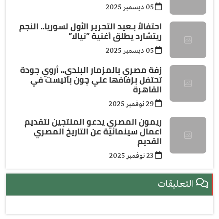
05 ديسمبر 2025
احتفالاً بـعيد التحرير الأول لسوريا.. النجم
ريتشارد يطلق أغنية ”نيالا”
05 ديسمبر 2025
زفة مصري بالمزمار البلدي.. أروي جودة
تحتفل بزفافها علي چون باتيست في
القاهرة
29 نوفمبر 2025
ريمون المصري يدعو المنتجين لتقديم
اعمال سينمائية عن التاريخ المصري
القديم
23 نوفمبر 2025
التعليقات