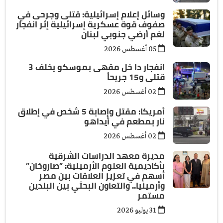
وسائل إعلام إسرائيلية: قتلى وجرحى في
صفوف قوة عسكرية إسرائيلية إثر انفجار
لغم أرضي جنوبي لبنان
05 أغسطس 2026
انفجار دا خل مقهى بموسكو يخلف 3
قتلى و15 جريحاً
02 أغسطس 2026
أمريكا: مقتل وإصابة 5 شخص في إطلاق
نار بمطعم في أيداهو
02 أغسطس 2026
مديرة معهد الدراسات الشرقية
بأكاديمية العلوم الأرمينية: ”صاروخان”
أسهم في تعزيز العلاقات بين مصر
وأرمينيا.. والتعاون البحثي بين البلدين
مستمر
31 يوليو 2026