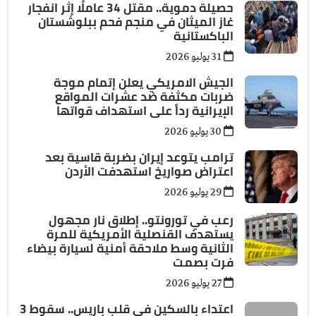
حصيلة دموية.. مقتل 34 عاملًا إثر انفجار
غاز الميثان في منجم فحم ببلوشستان
الباكستانية
31 يوليو 2026
الجيش الامريكي يعلن إتمام موجة
ضربات مكثفة ضد عشرات المواقع
الإيرانية رداً على استهداف قواتها
30 يوليو 2026
ترامب يتوعد إيران بضربة قاسية بعد
اعتراض صواريخ استهدفت الأردن
29 يوليو 2026
رعب في تورونتو.. إطلاق نار مجهول
يستهدف القنصلية الأمريكية للمرة
الثانية وسط ملاحقة أمنية لسيارة بيضاء
فرت بصمت
27 يوليو 2026
اعتداء بالسكين في قلب باريس.. سقوط 3