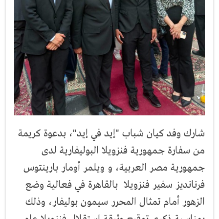
شارك وفد كيان شباب "إيد في إيد"، بدعوة كريمة
من سفارة جمهورية فنزويلا البوليفارية لدى
جمهورية مصر العربية، و ويلمر أومار بارينتوس
فرنانديز سفير فنزويلا بالقاهرة في فعالية وضع
الزهور أمام تمثال المحرر سيمون بوليفار، وذلك
بمناسبة ذكرى توقيع وثيقة استقلال فنزويلا عام