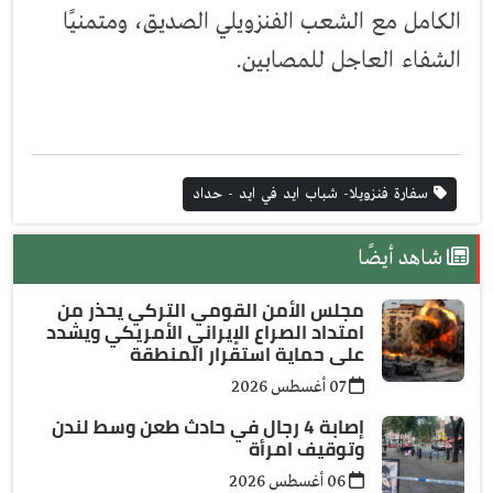
الكامل مع الشعب الفنزويلي الصديق، ومتمنيًا
الشفاء العاجل للمصابين.
سفارة فنزويلا- شباب ايد في ايد - حداد
شاهد أيضًا
مجلس الأمن القومي التركي يحذر من
امتداد الصراع الإيراني الأمريكي ويشدد
على حماية استقرار المنطقة
07 أغسطس 2026
إصابة 4 رجال في حادث طعن وسط لندن
وتوقيف امرأة
06 أغسطس 2026