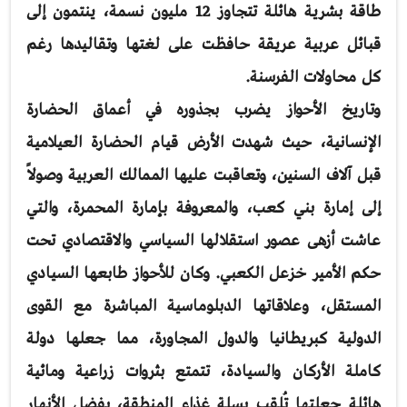
طاقة بشرية هائلة تتجاوز 12 مليون نسمة، ينتمون إلى
قبائل عربية عريقة حافظت على لغتها وتقاليدها رغم
كل محاولات الفرسنة.
وتاريخ الأحواز يضرب بجذوره في أعماق الحضارة
الإنسانية، حيث شهدت الأرض قيام الحضارة العيلامية
قبل آلاف السنين، وتعاقبت عليها الممالك العربية وصولاً
إلى إمارة بني كعب، والمعروفة بإمارة المحمرة، والتي
عاشت أزهى عصور استقلالها السياسي والاقتصادي تحت
حكم الأمير خزعل الكعبي. وكان للأحواز طابعها السيادي
المستقل، وعلاقاتها الدبلوماسية المباشرة مع القوى
الدولية كبريطانيا والدول المجاورة، مما جعلها دولة
كاملة الأركان والسيادة، تتمتع بثروات زراعية ومائية
هائلة جعلتها تُلقب بسلة غذاء المنطقة، بفضل الأنهار