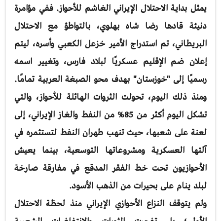
يمثل بداية الاحتلال الإيراني الغاشم للأحواز. ففي مؤامرة
دنيئة قادها رضا شاه بهلوي، بالتواطؤ مع الاحتلال
البريطاني، تم استدراج الأمير خزعل الكعبي وأسره، ليتم
إعلان ضم الإقليم عسكريًا لبلاد فارس، وتغيير اسمه
رسميًا إلى "خوزستان" بهدف محو الصبغة العربية تمامًا.
ومنذ ذلك اليوم، تحولت الثروات الهائلة للأحواز، والتي
تشكل اليوم أكثر من 85% من النفط والغاز الإيراني، إلى
لعنة على شعبها، حيث تنهب طهران النفط لتستثمره في
آلتها العسكرية ومشروعاتها التوسعية، بينما يعيش
الأحوازيون تحت خط الفقر المدقع في مفارقة صارخة
لبلد ينام على بحيرات من الذهب الأسود.
ولم يتوقف النزاع الأحوازي الإيراني منذ لحظة الاحتلال