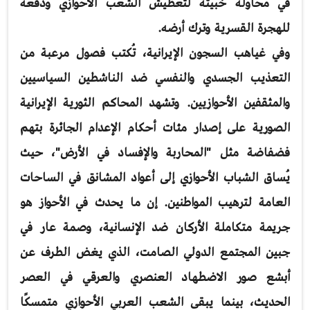
في محاولة خبيثة لتعطيش الشعب الأحوازي ودفعه
للهجرة القسرية وترك أرضه.
وفي غياهب السجون الإيرانية، تُكتب فصول مرعبة من
التعذيب الجسدي والنفسي ضد الناشطين السياسيين
والمثقفين الأحوازيين. وتشهد المحاكم الثورية الإيرانية
الصورية على إصدار مئات أحكام الإعدام الجائرة بتهم
فضفاضة مثل "المحاربة والإفساد في الأرض"، حيث
يُساق الشباب الأحوازي إلى أعواد المشانق في الساحات
العامة لترهيب المواطنين. إن ما يحدث في الأحواز هو
جريمة متكاملة الأركان ضد الإنسانية، وصمة عار في
جبين المجتمع الدولي الصامت، الذي يغض الطرف عن
أبشع صور الاضطهاد العنصري والعرقي في العصر
الحديث، بينما يبقى الشعب العربي الأحوازي متمسكًا