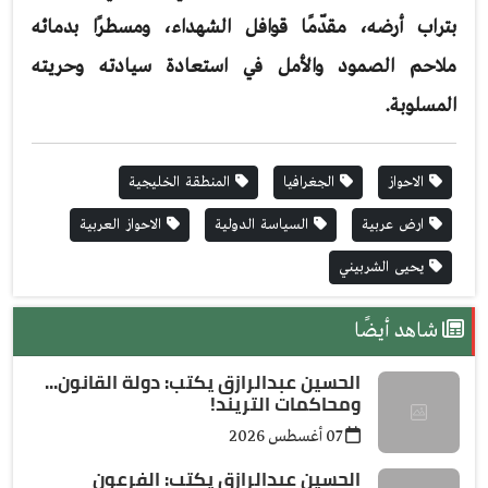
بتراب أرضه، مقدّمًا قوافل الشهداء، ومسطرًا بدمائه
ملاحم الصمود والأمل في استعادة سيادته وحريته
المسلوبة.
الاحواز
الجغرافيا
المنطقة الخليجية
ارض عربية
السياسة الدولية
الاحواز العربية
يحيى الشربيني
شاهد أيضًا
الحسين عبدالرازق يكتب: دولة القانون...
ومحاكمات التريند!
07 أغسطس 2026
الحسين عبدالرازق يكتب: الفرعون