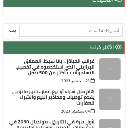
التعليقات
بحث
الأكثر قراءة
غرائب الحياة| .. باتا سيكا: العملاق
البرازيلي الذي استخدموه في تخصيب
النساء وأنجب أكثر من 500 طفل
23 سبتمتبر 2023
هام قبل شراء أو بيع عقار.. خبير قانوني
يقدم توصيات ومحاذير البيع والشراء
للعقارات
04 سبتمتبر 2023
لأول مرة في التاريخ|.. مونديال 2030 في
ثلاث قارات.. المغرب وإسبانيا والبرتغال