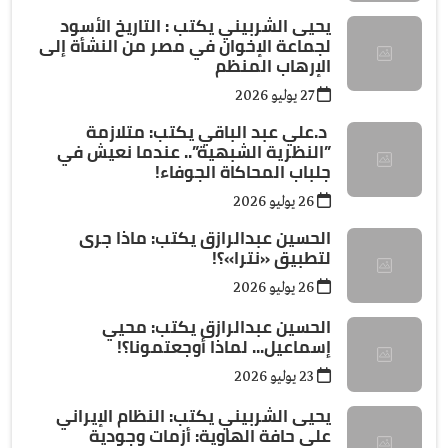
يحيى الشربيني يكتب : التاريخ الأسود
لجماعة الإخوان في مصر من النشأة إلى
الإرهاب المنظم
27 يوليو 2026
د.علي عبد الباقي يكتب: ​متلازمة
”النظرية الشبهية”.. عندما نعيش في
جلباب المحاكاة الجوفاء!
26 يوليو 2026
الحسين عبدالرازق يكتب: ماذا جرى
لتطبيق «نترا»؟!
26 يوليو 2026
الحسين عبدالرازق يكتب: محيي
إسماعيل... لماذا أوجعتمونا؟!
23 يوليو 2026
يحيى الشربيني يكتب: النظام الإيراني
على حافة الهاوية: أزمات وجودية