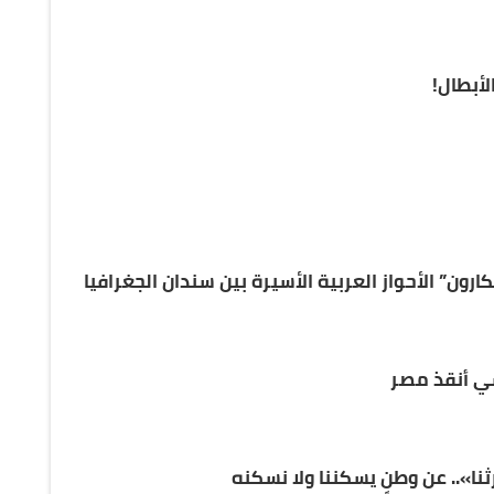
الأبطال!
رون” الأحواز العربية الأسيرة بين سندان الجغرافيا
سي أنقذ مصر
ثنا».. عن وطنٍ يسكننا ولا نسكنه