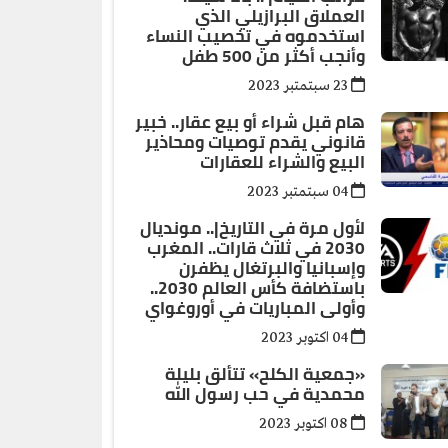
العملاق البرازيلي الذي
استخدموه في تخصيب النساء
وأنجب أكثر من 500 طفل
23 سبتمتبر 2023
هام قبل شراء أو بيع عقار.. خبير
قانوني يقدم توصيات ومحاذير
البيع والشراء للعقارات
04 سبتمتبر 2023
لأول مرة في التاريخ|.. مونديال
2030 في ثلاث قارات.. المغرب
وإسبانيا والبرتغال يظفرن
باستضافة كأس العالم 2030..
وأولى المباريات في أوروغواي
04 اكتوبر 2023
«جمعية الكلح» تتألق بليلة
محمدية في حب رسول الله
08 اكتوبر 2023