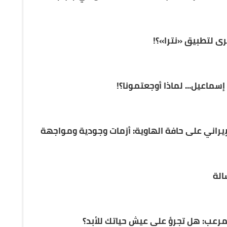
رى لتطبيق «نترا»؟!
سماعيل... لماذا أوجعتمونا؟!
إيراني على حافة الهاوية: أزمات وجودية ومواجهة
الة
المرعب: هل تجرؤ على عيش حياتك للأبد؟