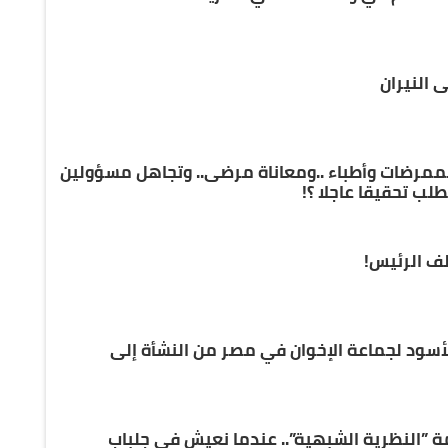
 النيران
لممرضات وأطباء ..ومعاناة مرضى.. وتجاهل مسؤولين
ب تحقيقا عاجلا ؟!
لف الرئيس!
الأسود لجماعة الإخوان في مصر من النشأة إلى
مة ”النظرية الشبهية”.. عندما نعيش في جلباب