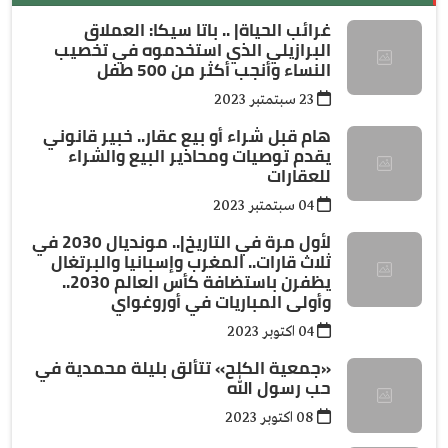
غرائب الحياة| .. باتا سيكا: العملاق
البرازيلي الذي استخدموه في تخصيب
النساء وأنجب أكثر من 500 طفل
23 سبتمتبر 2023
هام قبل شراء أو بيع عقار.. خبير قانوني
يقدم توصيات ومحاذير البيع والشراء
للعقارات
04 سبتمتبر 2023
لأول مرة في التاريخ|.. مونديال 2030 في
ثلاث قارات.. المغرب وإسبانيا والبرتغال
يظفرن باستضافة كأس العالم 2030..
وأولى المباريات في أوروغواي
04 اكتوبر 2023
«جمعية الكلح» تتألق بليلة محمدية في
حب رسول الله
08 اكتوبر 2023