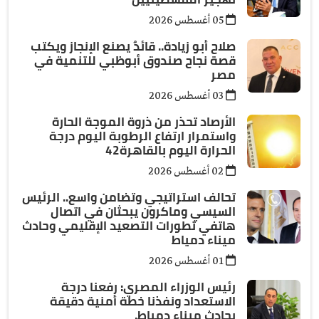
05 أغسطس 2026
صلاح أبو زيادة.. قائدٌ يصنع الإنجاز ويكتب
قصة نجاح صندوق أبوظبي للتنمية في
مصر
03 أغسطس 2026
الأرصاد تحذر من ذروة الموجة الحارة
واستمرار ارتفاع الرطوبة اليوم درجة
الحرارة اليوم بالقاهرة42
02 أغسطس 2026
تحالف استراتيجي وتضامن واسع.. الرئيس
السيسي وماكرون يبحثان في اتصال
هاتفي تطورات التصعيد الإقليمي وحادث
ميناء دمياط
01 أغسطس 2026
رئيس الوزراء المصري: رفعنا درجة
الاستعداد ونفذنا خطة أمنية دقيقة
بحادث ميناء دمياط.