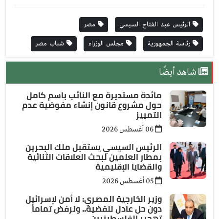
الرئيس عبد الفتاح السيسي
مصر
رئاسة الجمهورية
مجلس الوزراء
شباب مصر
شاهد أيضًا
مائدة مستديرة مع النائب باسم كامل
حول مشروع قانون إنشاء مفوضية عدم
التمييز
06 أغسطس 2026
الرئيس السيسي يستقبل ملك البحرين
بمطار العلمين لبحث العلاقات الثنائية
والقضايا الإقليمية
05 أغسطس 2026
وزير الخارجية المصري: لا أمن لإسرائيل
دون حل عادل للقضية.. ونرفض تماماً
تهجير الفلسطينيين