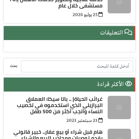
مستشفى خلال عام
25 يوليو 2026
التعليقات
بحث
الأكثر قراءة
غرائب الحياة| .. باتا سيكا: العملاق
البرازيلي الذي استخدموه في تخصيب
النساء وأنجب أكثر من 500 طفل
23 سبتمتبر 2023
هام قبل شراء أو بيع عقار.. خبير قانوني
يقدم توصيات ومحاذير البيع والشراء