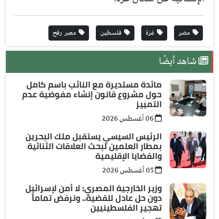
مصر
غزة
فلسطين
معبر رفح
شاهد أيضًا
مائدة مستديرة مع النائب باسم كامل
حول مشروع قانون إنشاء مفوضية عدم
التمييز
06 أغسطس 2026
الرئيس السيسي يستقبل ملك البحرين
بمطار العلمين لبحث العلاقات الثنائية
والقضايا الإقليمية
05 أغسطس 2026
وزير الخارجية المصري: لا أمن لإسرائيل
دون حل عادل للقضية.. ونرفض تماماً
تهجير الفلسطينيين