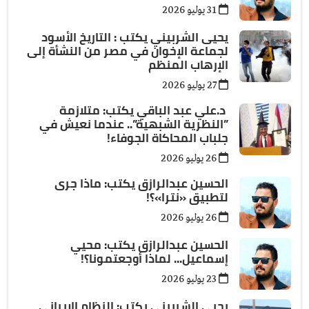
31 يوليو 2026
يحيى الشربيني يكتب : التاريخ الأسود
لجماعة الإخوان في مصر من النشأة إلى
الإرهاب المنظم
27 يوليو 2026
د.علي عبد الباقي يكتب: ​متلازمة
”النظرية الشبهية”.. عندما نعيش في
جلباب المحاكاة الجوفاء!
26 يوليو 2026
الحسين عبدالرازق يكتب: ماذا جرى
لتطبيق «نترا»؟!
26 يوليو 2026
الحسين عبدالرازق يكتب: محيي
إسماعيل... لماذا أوجعتمونا؟!
23 يوليو 2026
يحيى الشربيني يكتب: النظام الإيراني