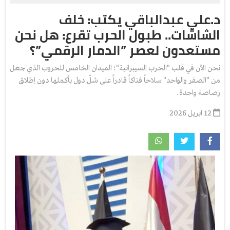
د.علي عبدالباقي يكتب: خلف
الشاشات.. طبول الحرب تقرع: هل نحن
مستعدون لعصر ”الدمار الرقمي”؟
نحن الآن في قلب "الحرب السيبرانية"؛ الميدان الخامس للحروب الذي جعل
من "الصفر والواحد" سلاحاً فتاكاً قادراً على شلّ دول بأكملها دون إطلاق
رصاصة واحدة.
12 ابريل 2026