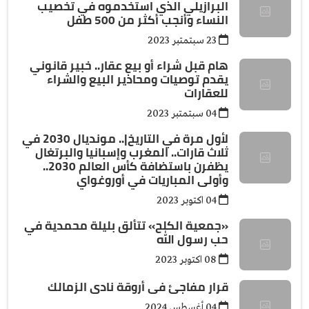
البرازيلي الذي استخدموه في تخصيب
النساء وأنجب أكثر من 500 طفل
23 سبتمتبر 2023
هام قبل شراء أو بيع عقار.. خبير قانوني
يقدم توصيات ومحاذير البيع والشراء
للعقارات
04 سبتمتبر 2023
لأول مرة في التاريخ|.. مونديال 2030 في
ثلاث قارات.. المغرب وإسبانيا والبرتغال
يظفرن باستضافة كأس العالم 2030..
وأولى المباريات في أوروغواي
04 اكتوبر 2023
«جمعية الكلح» تتألق بليلة محمدية في
حب رسول الله
08 اكتوبر 2023
قرار مفاجئ فى أروقة نادى الزمالك
04 أغسطس 2024