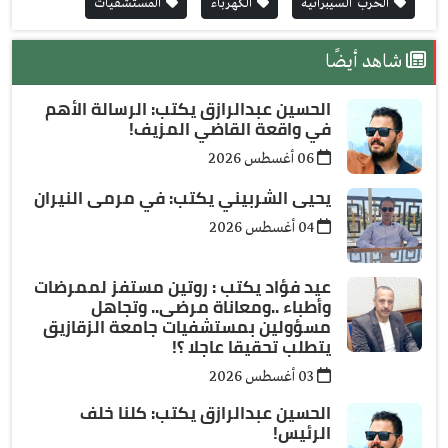
الحرب السيبرانية
الكهرباء
المستشفيات
شاهد أيضًا
الحسين عبدالرازق يكتب: الرسالة الأهم
في واقعة القاضي المزيف!
06 أغسطس 2026
يحيى الشربيني يكتب: في مرمى النيران
04 أغسطس 2026
عيد فؤاد يكتب : روتين مستفز لممرضات
وأطباء ..ومعاناة مرضى.. وتجاهل
مسؤولين بمستشفيات جامعة الزقازيق
يتطلب تحقيقا عاجلا ؟!
03 أغسطس 2026
الحسين عبدالرازق يكتب: كلنا خلف
الرئيس!