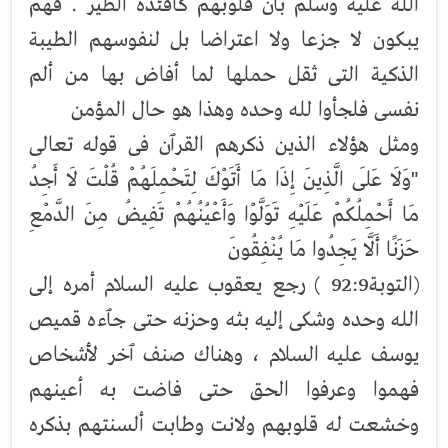
الله عليه وسلم بأن قلوبهم كأفئدة الطير . فهم
يبكون لا جزعا ولا اعتراضا بل لنفوسهم الطيبة
الذكية التى ثقل حملها لما أفاض بها من ألم
نفسى فلجأوا لله وحده وهذا هو حال المؤمن
ومثل هؤلاء الذين ذكرهم القرٱن فى قوله تعالى
"وَلَا عَلَى الَّذِينَ إِذَا مَا أَتَوْكَ لِتَحْمِلَهُمْ قُلْتَ لَا أَجِدُ
مَا أَحْمِلُكُمْ عَلَيْهِ تَوَلَّوْا وَأَعْيُنُهُمْ تَفِيضُ مِنَ الدَّمْعِ
حَزَنًا أَلَّا يَجِدُوا مَا يُنْفِقُونَ
(التوبة‎‎ 92:9) رجع يعقوب عليه السلام أمره إلى
الله وحده وشكى إليه بثه وحزنه حتى جٱءه قميص
يوسف عليه السلام ، وهناك صنف ٱخر لأشخاص
فهموا وعرفوا الحق حتى فاضت به أعينهم
وخشعت له قلوبهم ولانت وطابت ألسنتهم بذكره