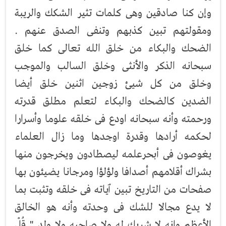
وإن كنا صادقين وهى كلمات تثير الشكك والريبة
ومقولتهم تبين كذبهم وتنفى الصدق عنهم .
الضحك والبكاء من خلق الله تعالى كما خلق
سبحانه الذكر والأنثى وخلق السالب والموجب
وخلق من كل شيئ زوجين اثنين خلق أيضا
الضدين كالضحك والبكاء لتعلم مطلق قدرته
ورحمته وأنه سبحانه اودع فى خلقه علوما وأسرارا
لحكمه أرادها وقدرة اوجدها وما زال العلماء
يغوصون فى أبحرعلمه ليصطادون ويخرجون منها
بشراك أقلامهم أصدافا ولؤلؤا ومرجانا يضيئون بها
صفحات من التاريخ تبين ٱياته فى خلقه وتثبت بما
لا يدع مجالا للشك فى وحدته وأنه هو الخالق
الأعظم وانه لا شريك له ولا صاحبه ولا ولد " قُلْ