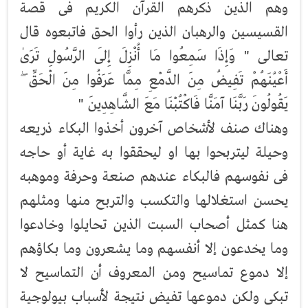
وهم الذين ذكرهم القرآن الكريم فى قصة
القسيسين والرهبان الذين رأوا الحق فاتبعوه قال
تعالى " وَإِذَا سَمِعُوا مَا أُنْزِلَ إِلَى الرَّسُولِ تَرَىٰ
أَعْيُنَهُمْ تَفِيضُ مِنَ الدَّمْعِ مِمَّا عَرَفُوا مِنَ الْحَقِّ ۖ
يَقُولُونَ رَبَّنَا آمَنَّا فَاكْتُبْنَا مَعَ الشَّاهِدِينَ "
وهناك صنف لأشخاص آخرون أخذوا البكاء ذريعه
وحيلة ليتربحوا بها او ليحققوا به غاية أو حاجه
فى نفوسهم فالبكاء عندهم صنعة وحرفة وموهبه
يحسن استغلالها والتكسب والتربح منها ومثلهم
هنا كمثل أصحاب السبت الذين تحايلوا وخادعوا
وما يخدعون إلا أنفسهم وما يشعرون وما بكاؤهم
إلا دموع تماسيح ومن المعروف أن التماسيح لا
تبكى ولكن دموعها تفيض نتيجة لأسباب بيولوجية