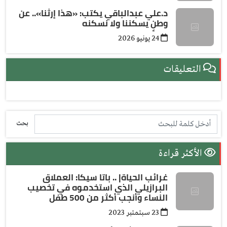
د.علي عبدالباقي يكتب: ​«هذا إرثنا».. عن
وطنٍ يسكننا ولا نسكنه
24 يونيو 2026
التعليقات
بحث
الأكثر قراءة
غرائب الحياة| .. باتا سيكا: العملاق
البرازيلي الذي استخدموه في تخصيب
النساء وأنجب أكثر من 500 طفل
23 سبتمتبر 2023