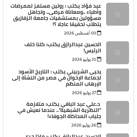
عيد فؤاد يكتب : روتين مستفز لممرضات
وأطباء ..ومعاناة مرضى.. وتجاهل
مسؤولين بمستشفيات جامعة الزقازيق
يتطلب تحقيقا عاجلا ؟!
03 أغسطس 2026
الحسين عبدالرازق يكتب: كلنا خلف
الرئيس!
31 يوليو 2026
يحيى الشربيني يكتب : التاريخ الأسود
لجماعة الإخوان في مصر من النشأة إلى
الإرهاب المنظم
27 يوليو 2026
د.علي عبد الباقي يكتب: ​متلازمة
”النظرية الشبهية”.. عندما نعيش في
جلباب المحاكاة الجوفاء!
26 يوليو 2026
الحسين عبدالرازق يكتب: ماذا جرى