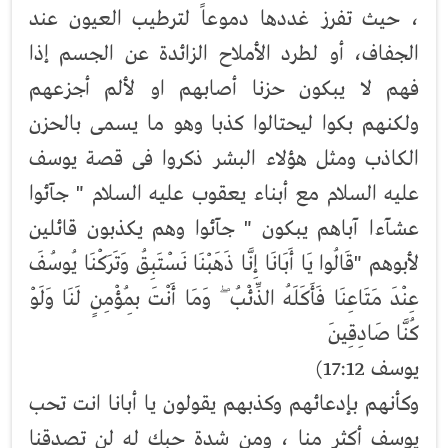
، حيث تفرز غددها دموعاً لترطيب العيون عند
الجفاف، أو لطرد الأملاح الزائدة عن الجسم إذا
فهم لا يبكون حزنا أصابهم او لألم أجزعهم
ولكنهم بكوا ليحتالوا كذبا وهو ما يسمى بالحزن
الكاذب ومثل هؤلاء البشر ذكروا فى قصة يوسف
عليه السلام مع أبناء يعقوب عليه السلام " جآئوا
عشآءا آباهم يبكون " جآئوا وهم يكذبون قائلين
لأبوهم "قَالُوا يَا أَبَانَا إِنَّا ذَهَبْنَا نَسْتَبِقُ وَتَرَكْنَا يُوسُفَ
عِنْدَ مَتَاعِنَا فَأَكَلَهُ الذِّئْبُ ۖ وَمَا أَنْتَ بِمُؤْمِنٍ لَنَا وَلَوْ
كُنَّا صَادِقِينَ
يوسف 17:12)
وكأنهم بإدعائهم وكذبهم يقولون يا أبانا انت تحب
يوسف أكثر منا ، ومن شدة حبك له لن تصدقنا