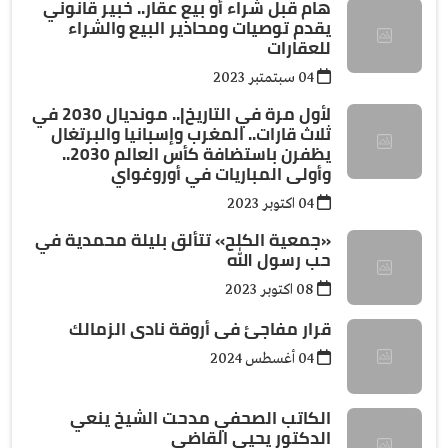
هام قبل شراء أو بيع عقار.. خبير قانوني
يقدم توصيات ومحاذير البيع والشراء
للعقارات
04 سبتمتبر 2023
لأول مرة في التاريخ|.. مونديال 2030 في
ثلاث قارات.. المغرب وإسبانيا والبرتغال
يظفرن باستضافة كأس العالم 2030..
وأولى المباريات في أوروغواي
04 اكتوبر 2023
«جمعية الكلح» تتألق بليلة محمدية في
حب رسول الله
08 اكتوبر 2023
قرار مفاجئ فى أروقة نادى الزمالك
04 أغسطس 2024
الكاتب الصحفي مدحت الشيخ ينعي
الدكتور يحيي القاضي