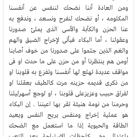
ومن العادة أننا نضحك لننفس عن أنفسنا
المكلومه ، أو نضحك لنفرح ونسعد ، وندفع به
عنا الحزن والكٱبة والٱسى الذى يملئ صدورنا
وعقولنا ، أما البكاء فيأتى لإخراج الضيق والهم
والغم الذين جثموا على صدورنا من خوف أصابنا
أومن هم ينتظرنا أو من حزن على ما حدث او فى
مواقف عديدة تهلع لها أنفسنا وتفزع به قلوبنا او
من ذكرى قديمه حزينه مرت كالطيف بعقلنا او
لفراق حبيب وعزيزعلى قلوبنا ، او لوجع أسهرليلنا
وحرمنا من نومة هنيئة تقر بها اعيننا . إن البكاء
هو عملية إخراج ومنفس يريح النفس ويعيد
الطاقة والحيوية إذا ما استعمل مع الضحك
باعتدال وهى كلحظات الإستراحة بعد التعب