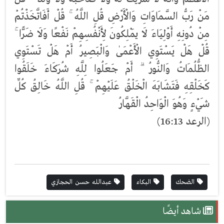
مَنْ رَبُّ السَّمَاوَاتِ وَالْأَرْضِ قُلِ اللَّهُ ۚ قُلْ أَفَاتَّخَذْتُمْ
مِنْ دُونِهِ أَوْلِيَاءَ لَا يَمْلِكُونَ لِأَنْفُسِهِمْ نَفْعًا وَلَا ضَرًّا ۚ
قُلْ هَلْ يَسْتَوِي الْأَعْمَىٰ وَالْبَصِيرُ أَمْ هَلْ تَسْتَوِي
الظُّلُمَاتُ وَالنُّورُ ۗ أَمْ جَعَلُوا لِلَّهِ شُرَكَاءَ خَلَقُوا
كَخَلْقِهِ فَتَشَابَهَ الْخَلْقُ عَلَيْهِمْ ۚ قُلِ اللَّهُ خَالِقُ كُلِّ
شَيْءٍ وَهُوَ الْوَاحِدُ الْقَهَّارُ
(الرعد 16:13)
الضحك
البكاء
عبدالله حسن الحجازي
شاهد أيضًا