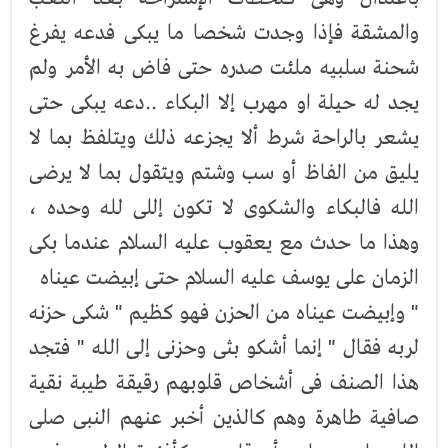
والمشقة فإذا وجدت شخصا ما يبكى فدعه يفرغ
شحنة سلبيه ملئت صدره حتى فاض به الأمر ولم
يجد له حيلة او مهرب إلا البكاء ..دعه يبكى حتى
يشعر بالراحة شرط ألا يجزعه ذلك ويتلفظ بما لا
يليق من الفاظ أو سب وشتم ويتقول بما لا يرضى
الله فالبكاء والشكوى لا تكون إللى لله وحده ،
وهذا ما حدث مع يعقوب عليه السلام عندما بكى
الزمان على يوسف عليه السلام حتى إبيضت عيناه
" وإبيضت عيناه من الحزن فهو كظيم " شكى حزنه
لربه فقال " إنما أشكو بثى وحزنى إلى الله " فتجد
هذا الصنف فى أشخاص قلوبهم رقيقة طيبة نقية
صافية طاهرة وهم كالذين أخبر عنهم النبى صلى