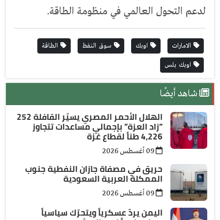
لدعم التحول العالمي في منظومة الطاقة.
الامارات
اوبك
سوق النفط
الطاقة
اوبك بلس
شاهد أيضًا
الهلال الأحمر المصري يسيّر القافلة 252
”زاد العزة” بإجمالي مساعدات تتجاوز
4,226 طناً لقطاع غزة
09 أغسطس 2026
حريق في مصفاة جازان النفطية جنوب
الممكلة العربية السعودية
09 أغسطس 2026
اليمن يردّ عسكرياً ويتحرّك سياسياً