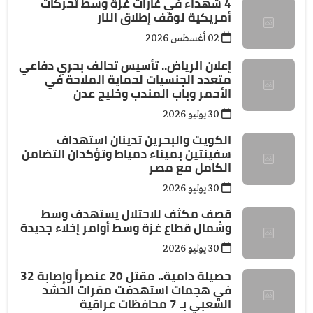
4 شهداء في غارات غزة وسط تحركات
أمريكية لوقف إطلاق النار
02 أغسطس 2026
إعلان الرياض.. تأسيس تحالف بحري دفاعي
متعدد الجنسيات لحماية الملاحة في
الأحمر وباب المندب وخليج عدن
30 يوليو 2026
الكويت والبحرين تدينان استهداف
سفينتين بميناء دمياط وتؤكدان التضامن
الكامل مع مصر
30 يوليو 2026
قصف مكثف للاحتلال يستهدف وسط
وشمال قطاع غزة وسط أوامر إخلاء جديدة
30 يوليو 2026
حصيلة دامية.. مقتل 20 عنصراً وإصابة 32
في هجمات استهدفت مقرات الحشد
الشعبي بـ 7 محافظات عراقية