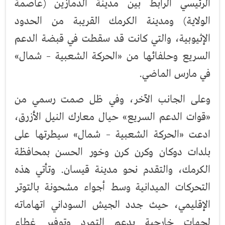
الرئيسي الرابط بين مدينة الدمازين (عاصمة
الولاية) ومدينة الكرمك القريبة من الحدود
الإثيوبية، والتي كانت قد سقطت في قبضة الدعم
السريع وحلفائها من «الحركة الشعبية – شمال»
في مارس الماضي.
وعلى الجانب الآخر، وفي ظل صمت رسمي من
«قوات الدعم السريع» حيال معارك النيل الأزرق،
ادعت «الحركة الشعبية – شمال» سيطرتها على
بلدات دوكان وكرن كرن وخور الحسن بمحافظة
الكرمك، والتقدم نحو مدينة قيسان. وتأتي هذه
التحركات الميدانية وسط أجواء مشحونة بالتوتر
الإقليمي، حيث جدد الجيش السوداني اتهاماته
لجهات خارجية بدعم التمرد وتوفير غطاء