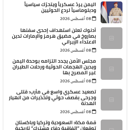
اليمن يردّ عسكرياً ويتحرّك سياسياً
ودبلوماسياً لردع الحوثيين
08 أغسطس 2026
أدنوك تعلن استهداف إحدى سفنها
بصاروخ في مضيق هرمز والإمارات تدين
الاعتداء الإيراني
08 أغسطس 2026
مجلس الأمن يجدد التزامه بوحدة اليمن
ويدين الهجمات الحوثية ورحلات الطيران
غير المصرح بها
08 أغسطس 2026
تصعيد عسكري واسع في مأرب: قتلى
وجرحى بقصف حوثي وتحذيرات من انهيار
الهدنة
08 أغسطس 2026
قمة مكة: السعودية وتركيا وباكستان
توقعان ”اتفاقية دفاع مشترك” تاريخية