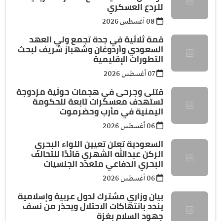
للردع العسكري
08 أغسطس 2026
قمة ثلاثية في جدة تجمع ولي العهد
السعودي وأردوغان وشهباز شريف لبحث
التطورات الإقليمية
07 أغسطس 2026
قتلى وجرحى في هجمات حوثية مزدوجة
تستهدف معسكرات تابعة للحكومة
اليمنية في مأرب وحضرموت
06 أغسطس 2026
السعودية تعلن تعيين اللواء البحري
الركن عبدالله الشهري قائدًا للتحالف
البحري الدفاعي متعدد الجنسيات
06 أغسطس 2026
بيان وزاري مشترك لدول عربية وإسلامية
يندد بانتهاكات الاحتلال ويحذر من نسف
جهود السلام بغزة