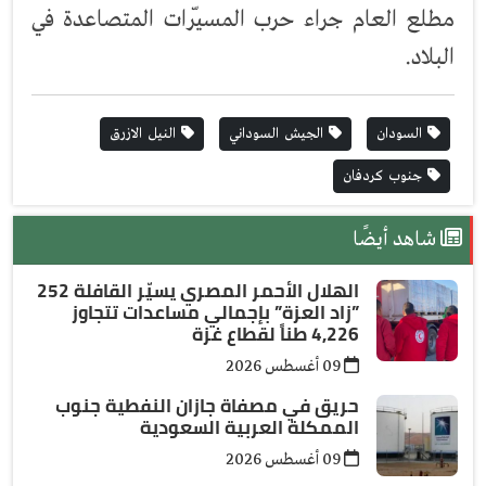
مطلع العام جراء حرب المسيّرات المتصاعدة في
البلاد.
السودان
الجيش السوداني
النيل الازرق
جنوب كردفان
شاهد أيضًا
الهلال الأحمر المصري يسيّر القافلة 252
”زاد العزة” بإجمالي مساعدات تتجاوز
4,226 طناً لقطاع غزة
09 أغسطس 2026
حريق في مصفاة جازان النفطية جنوب
الممكلة العربية السعودية
09 أغسطس 2026