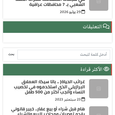
الشعبي بـ 7 محافظات عراقية
29 يوليو 2026
التعليقات
بحث
الأكثر قراءة
غرائب الحياة| .. باتا سيكا: العملاق
البرازيلي الذي استخدموه في تخصيب
النساء وأنجب أكثر من 500 طفل
23 سبتمتبر 2023
هام قبل شراء أو بيع عقار.. خبير قانوني
يقدم توصيات ومحاذير البيع والشراء