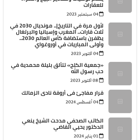
للعقارات
04 سبتمتبر 2023
لأول مرة في التاريخ|.. مونديال 2030 في
ثلاث قارات.. المغرب وإسبانيا والبرتغال
يظفرن باستضافة كأس العالم 2030..
وأولى المباريات في أوروغواي
04 اكتوبر 2023
«جمعية الكلح» تتألق بليلة محمدية في
حب رسول الله
08 اكتوبر 2023
قرار مفاجئ فى أروقة نادى الزمالك
04 أغسطس 2024
الكاتب الصحفي مدحت الشيخ ينعي
الدكتور يحيي القاضي
01 يناير 2024