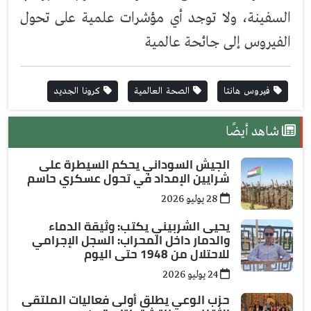
السفينة، ولا توجد أي مؤشرات علمية على تحول
الفيروس إلى جائحة عالمية
فيروس هانتا
الصحة العالمية
كرونا الجديد
شاهد أيضًا
الجيش السوداني يحكم السيطرة على
شرايين الإمداد في تحول عسكري حاسم
28 يوليو 2026
يحيى الشربيني يكتب: وثيقة الدماء
والدمار داخل المحراب: السجل الإجرامي
للاحتلال من 1948 حتى اليوم
24 يوليو 2026
حزب الوعي يطلق أولى فعاليات الملتقى