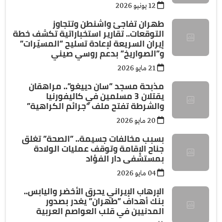
12 يونيو 2026
طهران تفاجئ واشنطن وتتجاوز
التوقعات.. تقارير استخباراتية تكشف خطة
إيران السريعة لإعادة تسليح ”المسيّرات”
و”الصواريخ” بدعم روسي صيني
21 مايو 2026
مذبحة مسجد ”سان دييغو”.. مراهقان
يقتلان 3 مسلمين في كاليفورنيا
والشرطة تفتح ملف ”جرائم الكراهية”
20 مايو 2026
بسبب مخالفات جسيمة.. ”الصحة” تغلق
جناح الإقامة وتوقف عمليات الولادة
بمستشفى دار الفؤاد
04 مايو 2026
الإرهاب الإيراني يحرق الأخضر واليابس..
بنك أهداف ”طهران” يغدر بصدور
المدنيين في قلب العواصم العربية