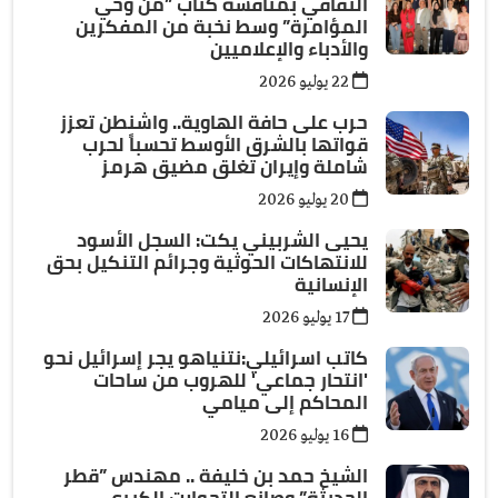
الثقافي بمناقشة كتاب ”من وحي
المؤامرة” وسط نخبة من المفكرين
والأدباء والإعلاميين
22 يوليو 2026
حرب على حافة الهاوية.. واشنطن تعزز
قواتها بالشرق الأوسط تحسباً لحرب
شاملة وإيران تغلق مضيق هرمز
20 يوليو 2026
يحيى الشربيني يكت: السجل الأسود
للانتهاكات الحوثية وجرائم التنكيل بحق
الإنسانية
17 يوليو 2026
كاتب اسرائيلي:نتنياهو يجر إسرائيل نحو
'انتحار جماعي' للهروب من ساحات
المحاكم إلى ميامي
16 يوليو 2026
الشيخ حمد بن خليفة .. مهندس ”قطر
الحديثة” وصانع التحولات الكبرى