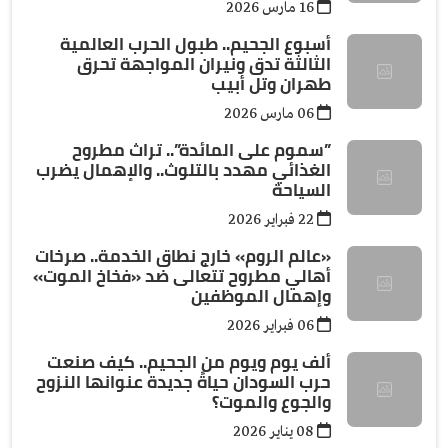
16 مارس 2026
أسبوع الجحيم.. طبول الحرب العالمية
الثالثة تدق ونيران المواجهة تحرق
طهران وتل أبيب
06 مارس 2026
”سموم على المائدة”.. تراث مطروح
الغذائي مهدد بالتلوث.. والإهمال يضرب
السياحة
22 فبراير 2026
«عالم الروم» خارج نطاق الخدمة.. صرخات
أهالي مطروح تتعالى ضد «فخاخ الموت»
وإهمال الموظفين
06 فبراير 2026
ألف يوم ويوم من الجحيم.. كيف صنعت
حرب السودان حياةً جديدة عنوانها النزوح
والجوع والموت؟
08 يناير 2026