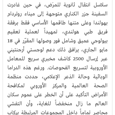
سلاسل انتقال ثانوية للمرَض، في حين غادرت
السفينة جزر الكناري متوجهة إلى ميناء روتردام
بهولندا وعلى متنها طاقمها الأساسي فقط برفقة
فريق طبي هولندي، تمهيداً لعملية تعقيم
بيولوجي عميق وشامل فور وصولها المقرّر في 18
مايو الجاري، يرافق ذلك دعم لوجستي أرجنتيني
عبر إرسال 2500 كاشف مخبري سريع للمعامل
الأوروبية لتسريع الفحوصات. ورغم هذه الدراما
الوبائية وحالة الذعر الإعلامي، جددت منظمة
الصحة العالمية والمركز الأوروبي لمكافحة
الأمراض التأكيد على أن الخطر على عموم سكان
العالم ما زال منخفضاً للغاية، وأن التفشي
محاصر تماماً داخل المجموعات المرتبطة بركاب