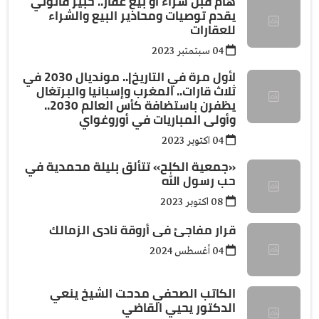
هام قبل شراء أو بيع عقار.. خبير قانوني
يقدم توصيات ومحاذير البيع والشراء
للعقارات
04 سبتمتبر 2023
لأول مرة في التاريخ|.. مونديال 2030 في
ثلاث قارات.. المغرب وإسبانيا والبرتغال
يظفرن باستضافة كأس العالم 2030..
وأولى المباريات في أوروغواي
04 اكتوبر 2023
«جمعية الكلح» تتألق بليلة محمدية في
حب رسول الله
08 اكتوبر 2023
قرار مفاجئ فى أروقة نادى الزمالك
04 أغسطس 2024
الكاتب الصحفي مدحت الشيخ ينعي
الدكتور يحيي القاضي