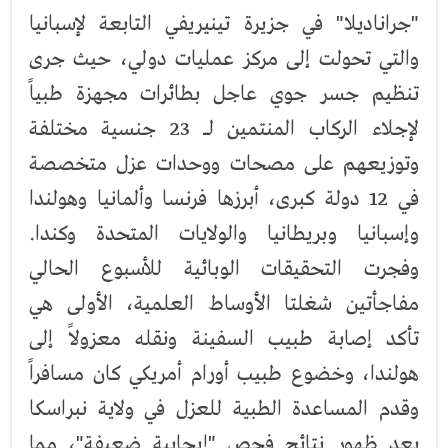
"جراناديلا" في جزيرة تينيريفي التابعة لإسبانيا
والتي تحولت إلى مركز عمليات دولي، حيث جرى
تنظيم جسر جوي عاجل بطائرات مجهزة طبياً
لإجلاء الركاب المنتمين لـ 23 جنسية مختلفة
وتوزيعهم على مصحات ووحدات عزل متخصصة
في 12 دولة كبرى، أبرزها فرنسا وألمانيا وهولندا
وإسبانيا وبريطانيا والولايات المتحدة وكندا.
وفجرت التحقيقات الوبائية للأسبوع الحالي
مفاجأتين شغلتا الأوساط العلمية، الأولى هي
تأكد إصابة طبيب السفينة ونقله معزولاً إلى
هولندا، وخضوع طبيب أورام أمريكي كان مسافراً
وقدم المساعدة الطبية للعزل في ولاية نبراسكا
بعد ظهور نتائج فحص "إيجابية ضعيفة"، مما