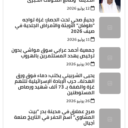
12 يوليو 2026
جحيمٌ صحي تحت الحصار: غزة تواجه
”طوفان” الأوبئة والأمراض الجلدية في
صيف 2026
11 يوليو 2026
جمعية أحمد عرابي سوق مواشي بدون
ترخيص يهدد المستثمرين بالهروب
30 يونيو 2026
يحيى الشربيني يكتب: دماء فوق ورق
الهدنة.. حرب الإبادة الإسرائيلية تلتهم
غزة والضفة بـ 73 ألف شهيد ورصاص
المستوطنين
26 يونيو 2026
صرح عملاق في مدينة بدر ”بيت
المشاوي” أسم اتحفر في التاريخ صنعة
أجيال