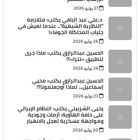
27 يوليو 2026
د.علي عبد الباقي يكتب: ​متلازمة
”النظرية الشبهية”.. عندما نعيش في
جلباب المحاكاة الجوفاء!
26 يوليو 2026
الحسين عبدالرازق يكتب: ماذا جرى
لتطبيق «نترا»؟!
26 يوليو 2026
الحسين عبدالرازق يكتب: محيي
إسماعيل... لماذا أوجعتمونا؟!
23 يوليو 2026
يحيى الشربيني يكتب: النظام الإيراني
على حافة الهاوية: أزمات وجودية
ومواجهة عسكرية تعجل بالانهيار
20 يوليو 2026