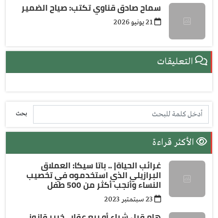
سماح صادق قناوي تكتب: صياح الضمير
21 يونيو 2026
التعليقات
بحث
الأكثر قراءة
غرائب الحياة| .. باتا سيكا: العملاق
البرازيلي الذي استخدموه في تخصيب
النساء وأنجب أكثر من 500 طفل
23 سبتمتبر 2023
هام قبل شراء أو بيع عقار.. خبير قانوني