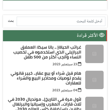
بحث
الأكثر قراءة
غرائب الحياة| .. باتا سيكا: العملاق
البرازيلي الذي استخدموه في تخصيب
النساء وأنجب أكثر من 500 طفل
23 سبتمتبر 2023
هام قبل شراء أو بيع عقار.. خبير قانوني
يقدم توصيات ومحاذير البيع والشراء
للعقارات
04 سبتمتبر 2023
لأول مرة في التاريخ|.. مونديال 2030 في
ثلاث قارات.. المغرب وإسبانيا والبرتغال
يظفرن باستضافة كأس العالم 2030..