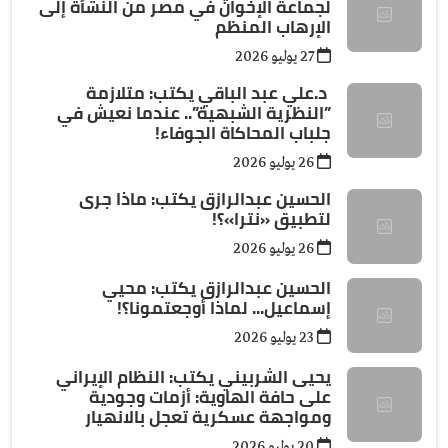
لجماعة الإخوان في مصر من النشأة إلى
الإرهاب المنظم
27 يوليو 2026
د.علي عبد الباقي يكتب: ​متلازمة
”النظرية الشبهية”.. عندما نعيش في
جلباب المحاكاة الجوفاء!
26 يوليو 2026
الحسين عبدالرازق يكتب: ماذا جرى
لتطبيق «نترا»؟!
26 يوليو 2026
الحسين عبدالرازق يكتب: محيي
إسماعيل... لماذا أوجعتمونا؟!
23 يوليو 2026
يحيى الشربيني يكتب: النظام الإيراني
على حافة الهاوية: أزمات وجودية
ومواجهة عسكرية تعجل بالانهيار
20 يوليو 2026