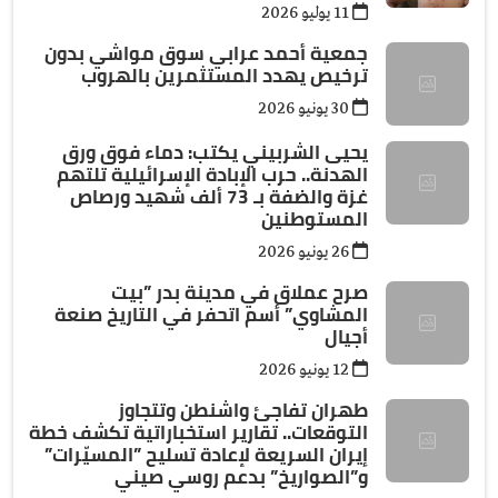
11 يوليو 2026
جمعية أحمد عرابي سوق مواشي بدون
ترخيص يهدد المستثمرين بالهروب
30 يونيو 2026
يحيى الشربيني يكتب: دماء فوق ورق
الهدنة.. حرب الإبادة الإسرائيلية تلتهم
غزة والضفة بـ 73 ألف شهيد ورصاص
المستوطنين
26 يونيو 2026
صرح عملاق في مدينة بدر ”بيت
المشاوي” أسم اتحفر في التاريخ صنعة
أجيال
12 يونيو 2026
طهران تفاجئ واشنطن وتتجاوز
التوقعات.. تقارير استخباراتية تكشف خطة
إيران السريعة لإعادة تسليح ”المسيّرات”
و”الصواريخ” بدعم روسي صيني