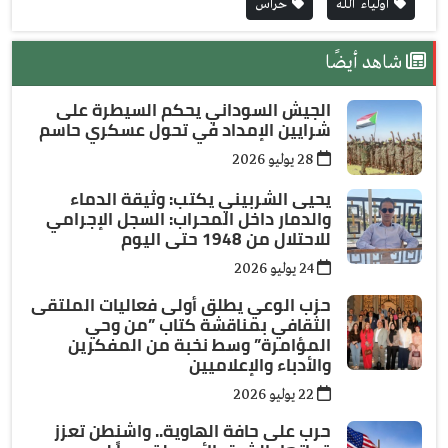
أولياء الله
حراس
شاهد أيضًا
الجيش السوداني يحكم السيطرة على
شرايين الإمداد في تحول عسكري حاسم
28 يوليو 2026
يحيى الشربيني يكتب: وثيقة الدماء
والدمار داخل المحراب: السجل الإجرامي
للاحتلال من 1948 حتى اليوم
24 يوليو 2026
حزب الوعي يطلق أولى فعاليات الملتقى
الثقافي بمناقشة كتاب ”من وحي
المؤامرة” وسط نخبة من المفكرين
والأدباء والإعلاميين
22 يوليو 2026
حرب على حافة الهاوية.. واشنطن تعزز