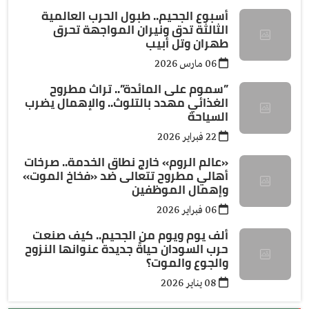
أسبوع الجحيم.. طبول الحرب العالمية
الثالثة تدق ونيران المواجهة تحرق
طهران وتل أبيب
06 مارس 2026
”سموم على المائدة”.. تراث مطروح
الغذائي مهدد بالتلوث.. والإهمال يضرب
السياحة
22 فبراير 2026
«عالم الروم» خارج نطاق الخدمة.. صرخات
أهالي مطروح تتعالى ضد «فخاخ الموت»
وإهمال الموظفين
06 فبراير 2026
ألف يوم ويوم من الجحيم.. كيف صنعت
حرب السودان حياةً جديدة عنوانها النزوح
والجوع والموت؟
08 يناير 2026