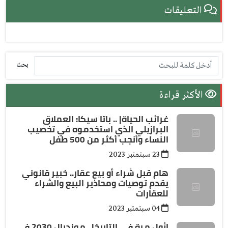
التعليقات
بحث
الأكثر قراءة
غرائب الحياة| .. باتا سيكا: العملاق
البرازيلي الذي استخدموه في تخصيب
النساء وأنجب أكثر من 500 طفل
23 سبتمتبر 2023
هام قبل شراء أو بيع عقار.. خبير قانوني
يقدم توصيات ومحاذير البيع والشراء
للعقارات
04 سبتمتبر 2023
لأول مرة في التاريخ|.. مونديال 2030 في