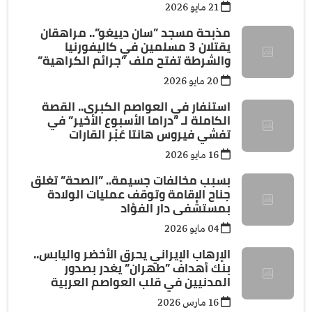
21 مايو 2026
مذبحة مسجد ”سان دييغو”.. مراهقان
يقتلان 3 مسلمين في كاليفورنيا
والشرطة تفتح ملف ”جرائم الكراهية”
20 مايو 2026
استنفار في العواصم الكبرى.. القصة
الكاملة لـ ”دراما الأسبوع الأخير” في
تفشي فيروس هانتا عَبْر القارات
16 مايو 2026
بسبب مخالفات جسيمة.. ”الصحة” تغلق
جناح الإقامة وتوقف عمليات الولادة
بمستشفى دار الفؤاد
04 مايو 2026
الإرهاب الإيراني يحرق الأخضر واليابس..
بنك أهداف ”طهران” يغدر بصدور
المدنيين في قلب العواصم العربية
16 مارس 2026