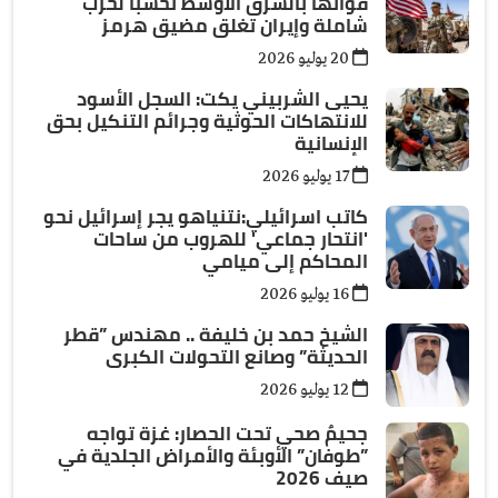
قواتها بالشرق الأوسط تحسباً لحرب
شاملة وإيران تغلق مضيق هرمز
20 يوليو 2026
يحيى الشربيني يكت: السجل الأسود
للانتهاكات الحوثية وجرائم التنكيل بحق
الإنسانية
17 يوليو 2026
كاتب اسرائيلي:نتنياهو يجر إسرائيل نحو
'انتحار جماعي' للهروب من ساحات
المحاكم إلى ميامي
16 يوليو 2026
الشيخ حمد بن خليفة .. مهندس ”قطر
الحديثة” وصانع التحولات الكبرى
12 يوليو 2026
جحيمٌ صحي تحت الحصار: غزة تواجه
”طوفان” الأوبئة والأمراض الجلدية في
صيف 2026