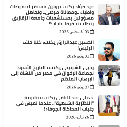
عيد فؤاد يكتب : روتين مستفز لممرضات
وأطباء ..ومعاناة مرضى.. وتجاهل
مسؤولين بمستشفيات جامعة الزقازيق
يتطلب تحقيقا عاجلا ؟!
03 أغسطس 2026
الحسين عبدالرازق يكتب: كلنا خلف
الرئيس!
31 يوليو 2026
يحيى الشربيني يكتب : التاريخ الأسود
لجماعة الإخوان في مصر من النشأة إلى
الإرهاب المنظم
27 يوليو 2026
د.علي عبد الباقي يكتب: ​متلازمة
”النظرية الشبهية”.. عندما نعيش في
جلباب المحاكاة الجوفاء!
26 يوليو 2026