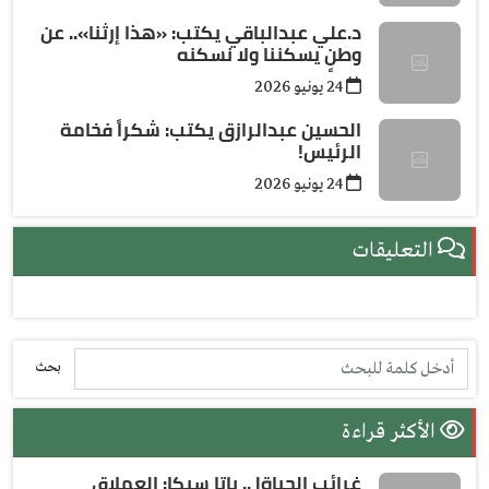
د.علي عبدالباقي يكتب: ​«هذا إرثنا».. عن
وطنٍ يسكننا ولا نسكنه
24 يونيو 2026
الحسين عبدالرازق يكتب: شكراً فخامة
الرئيس!
24 يونيو 2026
التعليقات
بحث
الأكثر قراءة
غرائب الحياة| .. باتا سيكا: العملاق