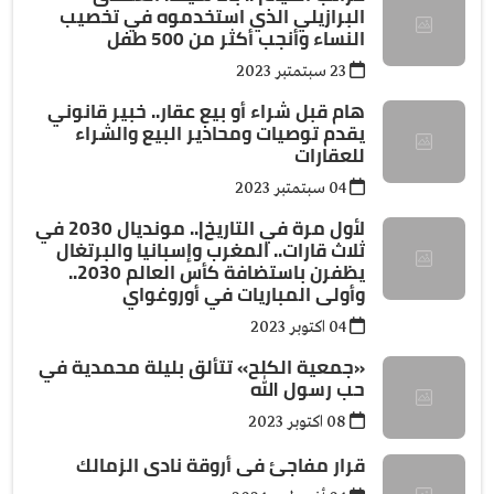
البرازيلي الذي استخدموه في تخصيب
النساء وأنجب أكثر من 500 طفل
23 سبتمتبر 2023
هام قبل شراء أو بيع عقار.. خبير قانوني
يقدم توصيات ومحاذير البيع والشراء
للعقارات
04 سبتمتبر 2023
لأول مرة في التاريخ|.. مونديال 2030 في
ثلاث قارات.. المغرب وإسبانيا والبرتغال
يظفرن باستضافة كأس العالم 2030..
وأولى المباريات في أوروغواي
04 اكتوبر 2023
«جمعية الكلح» تتألق بليلة محمدية في
حب رسول الله
08 اكتوبر 2023
قرار مفاجئ فى أروقة نادى الزمالك