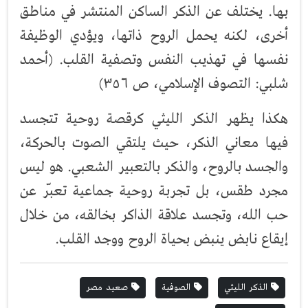
بها. يختلف عن الذكر الساكن المنتشر في مناطق
أخرى، لكنه يحمل الروح ذاتها، ويؤدي الوظيفة
نفسها في تهذيب النفس وتصفية القلب. (أحمد
شلبي: التصوف الإسلامي، ص ٣٥٦)
هكذا يظهر الذكر الليثي كرقصة روحية تتجسد
فيها معاني الذكر، حيث يلتقي الصوت بالحركة،
والجسد بالروح، والذكر بالتعبير الشعبي. هو ليس
مجرد طقس، بل تجربة روحية جماعية تعبّر عن
حب الله، وتجسد علاقة الذاكر بخالقه، من خلال
إيقاع نابض ينبض بحياة الروح ووجد القلب.
الذكر الليثي
الصوفية
صعيد مصر