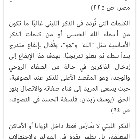
مصر، ص ٢٢٥)
الكلمات التي تُردد في الذكر الليثي غالبًا ما تكون
من أسماء الله الحسنى أو من كلمات الذكر
الأساسية مثل "الله" و"هو"، وتُقال بإيقاع متدرج
يبدأ ببطء ثم يعلو تدريجيًا. يهدف هذا الإيقاع إلى
إدخال الذاكرين في حالة من الصفاء الروحي
والوجد، وهو المقصد الأعلى للذكر عند الصوفية،
حيث يسعى المريد إلى فناء صفاته والاتصال بنور
الحق. (يوسف زيدان: فلسفة الجسد في التصوف،
ص ٩٤)
الذكر الليثي لا يُمارَس فقط داخل الزوايا أو الأماكن
المغلقة، بل يظهر بقوة في الموالد والاحتفالات