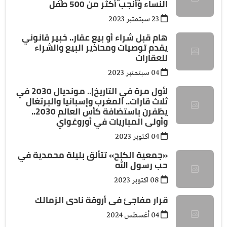
النساء وأنجب أكثر من 500 طفل
23 سبتمتبر 2023
هام قبل شراء أو بيع عقار.. خبير قانوني
يقدم توصيات ومحاذير البيع والشراء
للعقارات
04 سبتمتبر 2023
لأول مرة في التاريخ|.. مونديال 2030 في
ثلاث قارات.. المغرب وإسبانيا والبرتغال
يظفرن باستضافة كأس العالم 2030..
وأولى المباريات في أوروغواي
04 اكتوبر 2023
«جمعية الكلح» تتألق بليلة محمدية في
حب رسول الله
08 اكتوبر 2023
قرار مفاجئ فى أروقة نادى الزمالك
04 أغسطس 2024