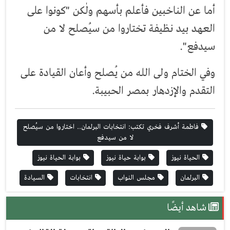
أما عن الناخبين فأعلم بأسهم ولٰكن "كونوا على
العهد بيد نظيفة تختاروا من سيُصلح لا من
سيدفع".
وفي الختام ولى الله من يُصلح وأعان القيادة على
التقدم والإزدهار بمصر الحبيبة.
فاطمة أشرف فخري تكتب: انتخابات البرلمان.. اختاروا من سيُصلح
لا من سيدفع
الحياة نيوز
بوابة حياة نيوز
بوابة الحياة نيوز
البرلمان
مجلس النواب
انتخابات
السيادة
شاهد أيضًا