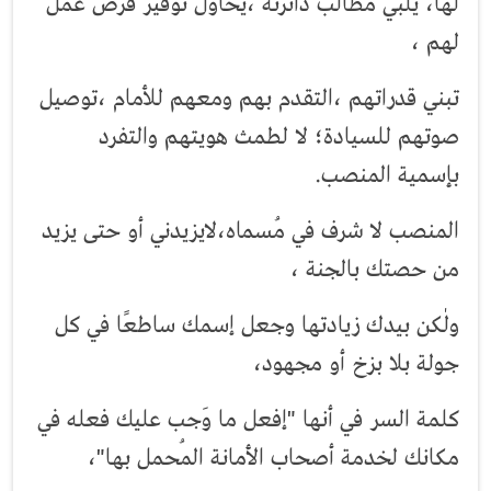
لها، يلبي مطالب دائرته ،يحاول توفير فرص عمل
لهم ،
تبني قدراتهم ،التقدم بهم ومعهم للأمام ،توصيل
صوتهم للسيادة؛ لا لطمث هويتهم والتفرد
بإسمية المنصب.
المنصب لا شرف في مُسماه،لايزيدني أو حتى يزيد
من حصتك بالجنة ،
ولٰكن بيدك زيادتها وجعل إسمك ساطعًا في كل
جولة بلا بزخ أو مجهود،
كلمة السر في أنها "إفعل ما وَجب عليك فعله في
مكانك لخدمة أصحاب الأمانة المُحمل بها"،