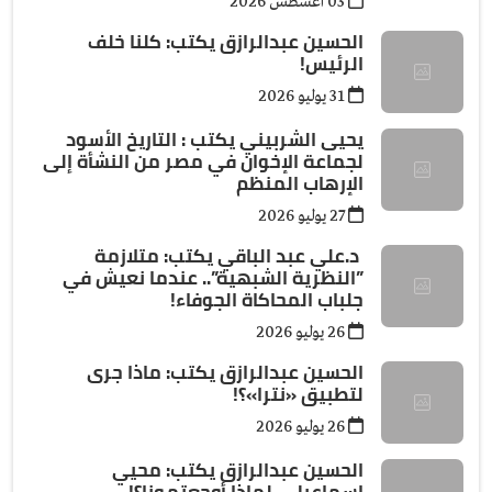
03 أغسطس 2026
الحسين عبدالرازق يكتب: كلنا خلف
الرئيس!
31 يوليو 2026
يحيى الشربيني يكتب : التاريخ الأسود
لجماعة الإخوان في مصر من النشأة إلى
الإرهاب المنظم
27 يوليو 2026
د.علي عبد الباقي يكتب: ​متلازمة
”النظرية الشبهية”.. عندما نعيش في
جلباب المحاكاة الجوفاء!
26 يوليو 2026
الحسين عبدالرازق يكتب: ماذا جرى
لتطبيق «نترا»؟!
26 يوليو 2026
الحسين عبدالرازق يكتب: محيي
إسماعيل... لماذا أوجعتمونا؟!