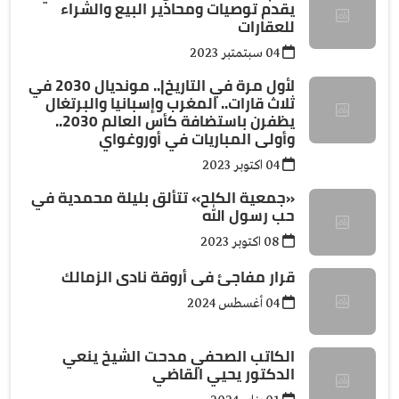
يقدم توصيات ومحاذير البيع والشراء
للعقارات
04 سبتمتبر 2023
لأول مرة في التاريخ|.. مونديال 2030 في
ثلاث قارات.. المغرب وإسبانيا والبرتغال
يظفرن باستضافة كأس العالم 2030..
وأولى المباريات في أوروغواي
04 اكتوبر 2023
«جمعية الكلح» تتألق بليلة محمدية في
حب رسول الله
08 اكتوبر 2023
قرار مفاجئ فى أروقة نادى الزمالك
04 أغسطس 2024
الكاتب الصحفي مدحت الشيخ ينعي
الدكتور يحيي القاضي