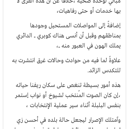
مباني لوحدة صحية ،خلافًا عن أن هذه القرى لا
بها خدمات أو حتى رفاهيات،
إضافةً إلى المواصلات المستحيل وجودها
بمناطقهم وقبل أن أنسى هناك كوبري ـ الدائري
يملك الهون في العبور منه ـ،
علاوةً لما فيه من حوادث وحالات غرق انتشرت به
للتكدس الزائد.
هذه أمور بسيطة تنغص على سكان ريفنا حياته
،إن كان الصوت المُنتخب لشيوخ أو نواب إستمر
بنفس البلبلة أثناء سير عملية الإنتخابات ،
وٱمتلك الإصرار ليجعل حالة بلده في أحسن زي