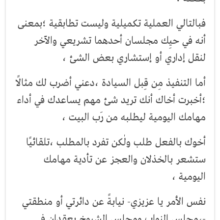
فبالتالي العملية تكميلية وليست تطابقية ؛بمعنى
أنه في حيِك مجلسان أحدهما تشريعي والآخر
لنقل إداري أو إستشاري بعض الشئ ،
أما التنفيذ مِن قِبل السيادة ،دعني أضرب لك مثالًا
؛أخبرت أخاك أنك تريد شئ مهم يساعدك في أداء
مهامك اليومية ليطلبه من رَب البيت ،
أخوك بالفعل طلب ولٰكن تفرد بالمطلب ،تلقائيًا
ستشعر بالخذلان والعجز عن تأدية مهامك
اليومية ،
نفس الأمر يا عزيزي- نيابةً عن دائرتي أو منطقتي
-،مجلس النواب ومجلس الشيوخ يعقدان في